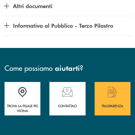
Altri documenti
Informativa al Pubblico - Terzo Pilastro
Come possiamo
?
aiutarti
Accedi all' elenco completo delle filiali .
Hai bisogno di assistenza immediata? Contatta
Hai bisogno di alcuni
TROVA LA FILIALE PIÙ
CONTATTACI
TRASPARENZA
VICINA