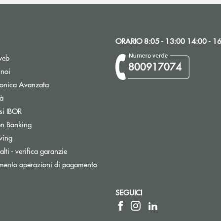
ORARIO 8:05 - 13:00 14:00 - 1
web
800917074
 noi
tronica Avanzata
tà
Apre una nuova finestra
si IBOR
n Banking
wing
lti - verifica garanzie
mento operazioni di pagamento
SEGUICI
ica)