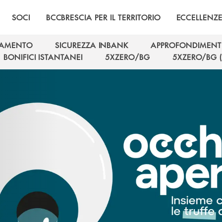
SOCI
BCCBRESCIA PER IL TERRITORIO
ECCELLENZ
GAMENTO
SICUREZZA INBANK
APPROFONDIMENT
GAMENTO
SICUREZZA INBANK
APPROFONDIMENT
BONIFICI ISTANTANEI
5XZERO/BG
5XZERO/BG (
BONIFICI ISTANTANEI
5XZERO/BG
5XZERO/BG (