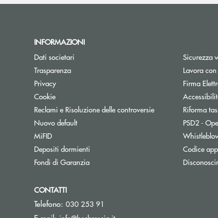
INFORMAZIONI
Dati societari
Sicurezza 
Trasparenza
Lavora con
Privacy
Firma Elet
Cookie
Accessibili
Reclami e Risoluzione delle controversie
Riforma tas
Nuovo default
PSD2 - Ope
MiFID
Whistleblo
Depositi dormienti
Codice appa
Fondi di Garanzia
Disconosci
CONTATTI
Telefono:
030 253 91
(si apre l’app di posta elettron
E-mail:
info@bccbrescia.it