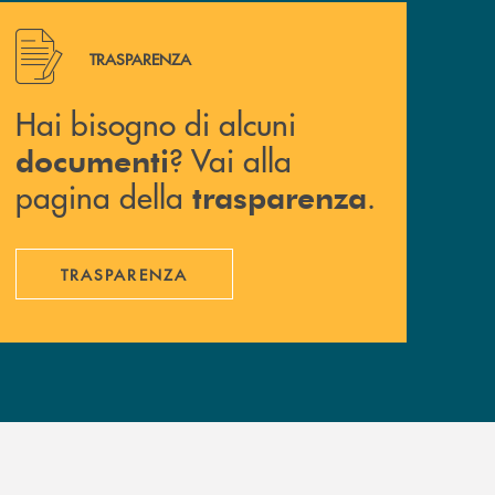
Hai bisogno di alcuni documenti ? Vai alla pagina della 
TRASPARENZA
Hai bisogno di alcuni
? Vai alla
documenti
pagina della
.
trasparenza
TRASPARENZA