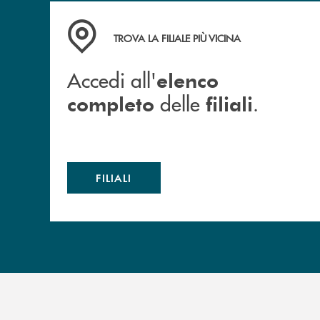
Accedi all' elenco completo delle filiali .
TROVA LA FILIALE PIÙ VICINA
Accedi all'
elenco
delle
.
completo
filiali
FILIALI