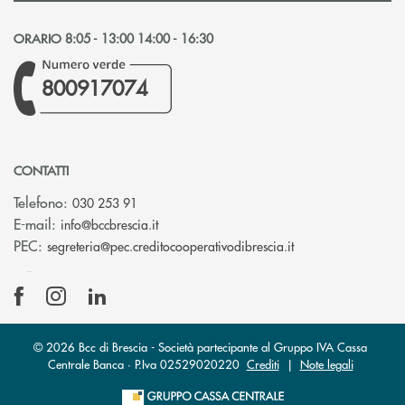
ORARIO 8:05 - 13:00 14:00 - 16:30
800917074
CONTATTI
Telefono:
030 253 91
(si apre l’app di posta elettronica)
E-mail:
info@bccbrescia.it
(si apre l’app di p
PEC:
segreteria@pec.creditocooperativodibrescia.it
© 2026 Bcc di Brescia - Società partecipante al Gruppo IVA Cassa
Centrale Banca · P.Iva 02529020220
Crediti
|
Note legali