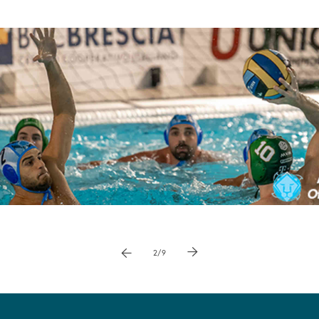
Pause
vai a immagne precedente
vai a immagine successiva
2/9