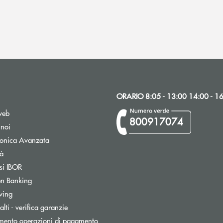
ORARIO 8:05 - 13:00 14:00 - 1
web
800917074
 noi
tronica Avanzata
tà
Apre una nuova finestra
si IBOR
n Banking
wing
lti - verifica garanzie
mento operazioni di pagamento