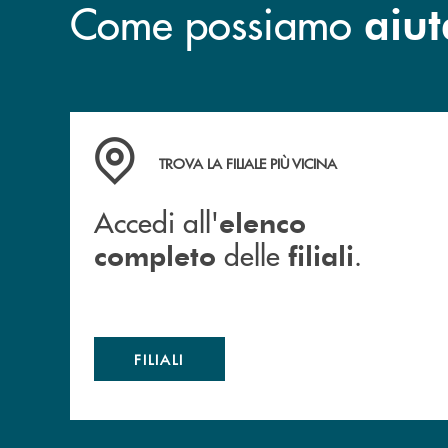
Come possiamo
aiut
Accedi all' elenco completo delle filiali .
TROVA LA FILIALE PIÙ VICINA
Accedi all'
elenco
delle
.
completo
filiali
FILIALI