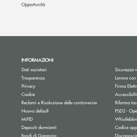
Opportunità
INFORMAZIONI
Dati societari
Sicurezza 
Trasparenza
Lavora con
Privacy
Firma Elet
Cookie
Accessibili
Reclami e Risoluzione delle controversie
Riforma tas
Nuovo default
PSD2 - Ope
MiFID
Whistleblo
Depositi dormienti
Codice appa
Fondi di Garanzia
Disconosci