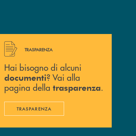
Hai bisogno di alcuni documenti ? Vai alla pagina della 
TRASPARENZA
Hai bisogno di alcuni
? Vai alla
documenti
pagina della
.
trasparenza
TRASPARENZA