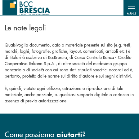
Salta al contenuto principale
MENU
Le note legali
Qualsivoglia documento, dato o materiale presente sul sito (e.g. testi,
marchi, loghi, fotografie, grafiche, layout, comunicati, articoli etc.) è
di titolarità esclusiva di BccBrescia, di Cassa Centrale Banca - Credito
Cooperativo Italiano S.p.A., di altre società del medesimo gruppo
bancario o di società con cui sono stati stipulati specifici accordi ed è,
pertanto, protetto dalle norme sul diritto d'autore e sui segni distintivi.
È, quindi, vietato ogni utilizzo, estrazione o riproduzione di tale
materiale, anche parziale, su qualsiasi supporto digitale o cartaceo in
assenza di previa autorizzazione.
Come possiamo
?
aiutarti