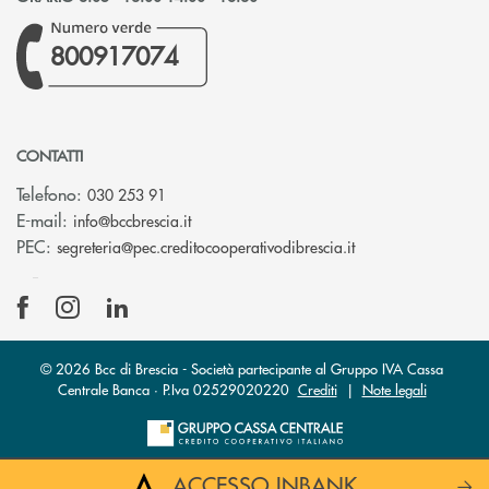
800917074
CONTATTI
Telefono:
030 253 91
(si apre l’app di posta elettronica)
E-mail:
info@bccbrescia.it
(si apre l’app di p
PEC:
segreteria@pec.creditocooperativodibrescia.it
© 2026 Bcc di Brescia - Società partecipante al Gruppo IVA Cassa
Centrale Banca · P.Iva 02529020220
Crediti
|
Note legali
ACCESSO INBANK