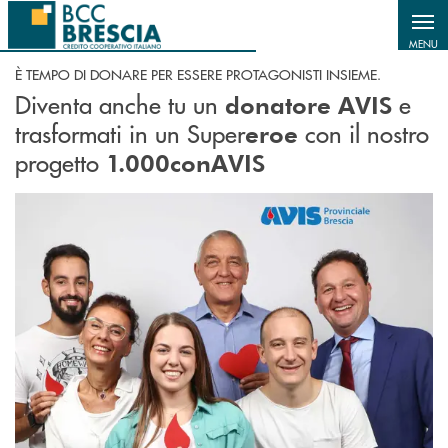
Salta al contenuto principale
MENU
È TEMPO DI DONARE PER ESSERE PROTAGONISTI INSIEME.
Diventa anche tu un
e
donatore AVIS
trasformati in un Super
con il nostro
eroe
progetto
1.000conAVIS