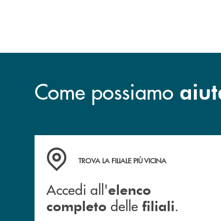
Come possiamo
aiut
Accedi all' elenco completo delle filiali .
TROVA LA FILIALE PIÙ VICINA
Accedi all'
elenco
delle
.
completo
filiali