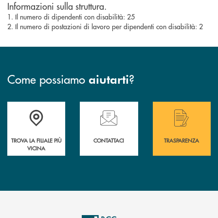
Informazioni sulla struttura.
1. Il numero di dipendenti con disabilità: 25
2. Il numero di postazioni di lavoro per dipendenti con disabilità: 2
Come possiamo
?
aiutarti
Accedi all' elenco completo delle filiali .
Hai bisogno di assistenza immediata? Contatta
Hai bisogno di alcuni
TROVA LA FILIALE PIÙ
CONTATTACI
TRASPARENZA
VICINA