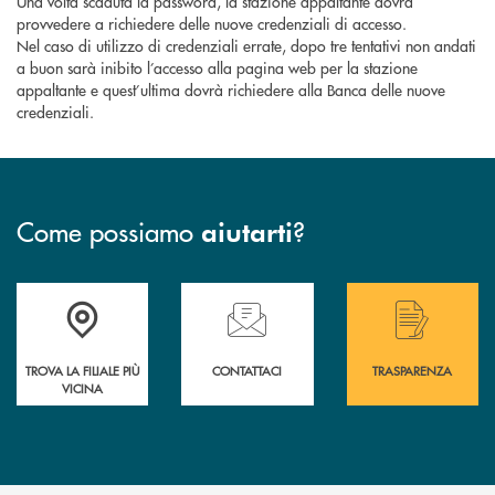
Una volta scaduta la password, la stazione appaltante dovrà
provvedere a richiedere delle nuove credenziali di accesso.
Nel caso di utilizzo di credenziali errate, dopo tre tentativi non andati
a buon sarà inibito l’accesso alla pagina web per la stazione
appaltante e quest’ultima dovrà richiedere alla Banca delle nuove
credenziali.
Come possiamo
?
aiutarti
Accedi all' elenco completo delle filiali .
Hai bisogno di assistenza immediata? Contatta
Hai bisogno di alcuni
TROVA LA FILIALE PIÙ
CONTATTACI
TRASPARENZA
VICINA