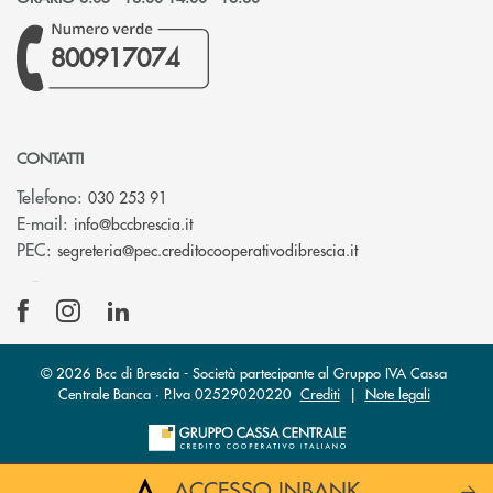
800917074
CONTATTI
Telefono:
030 253 91
(si apre l’app di posta elettronica)
E-mail:
info@bccbrescia.it
(si apre l’app di p
PEC:
segreteria@pec.creditocooperativodibrescia.it
© 2026 Bcc di Brescia - Società partecipante al Gruppo IVA Cassa
Centrale Banca · P.Iva 02529020220
Crediti
|
Note legali
ACCESSO INBANK