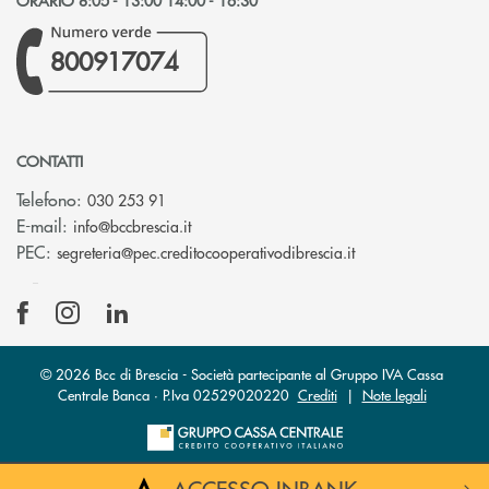
ORARIO 8:05 - 13:00 14:00 - 16:30
800917074
CONTATTI
Telefono:
030 253 91
(si apre l’app di posta elettronica)
E-mail:
info@bccbrescia.it
(si apre l’app di p
PEC:
segreteria@pec.creditocooperativodibrescia.it
© 2026 Bcc di Brescia - Società partecipante al Gruppo IVA Cassa
Centrale Banca · P.Iva 02529020220
Crediti
|
Note legali
ACCESSO INBANK