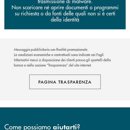
trasmissione di malware.
Non scaricare né aprire documenti o programmi
su richiesta o da fonti delle quali non si è certi
della identità
Messaggio pubblicitario con finalità promozionale.
Le condizioni economiche e contrattuali sono indicate nei Fogli
Informativi messi a disposizione dei clienti presso gli sportelli della
banca e nella sezione “Trasparenza” del sito internet.
PAGINA TRASPARENZA
Come possiamo
?
aiutarti