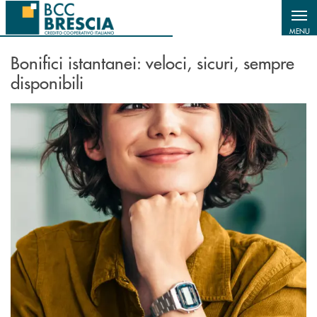
Salta al contenuto principale
MENU
Bonifici istantanei: veloci, sicuri, sempre
disponibili