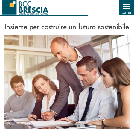
Salta al contenuto principale
MENU
Insieme per costruire un futuro sostenibile