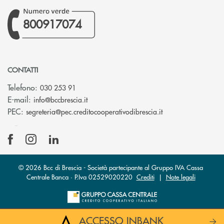
800917074
CONTATTI
Telefono:
030 253 91
(si apre l’app di posta elettronica)
E-mail:
info@bccbrescia.it
(si apre l’app di p
PEC:
segreteria@pec.creditocooperativodibrescia.it
© 2026 Bcc di Brescia - Società partecipante al Gruppo IVA Cassa
Centrale Banca · P.Iva 02529020220
Crediti
|
Note legali
ACCESSO INBANK