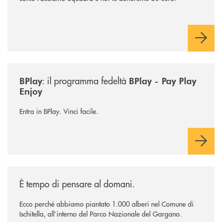
/news/bplay/
: il programma fedeltà
BPlay
BPlay - Pay Play
Enjoy
Entra in BPlay. Vinci facile.
/news/il-bosco-del-gruppo-cassa-centrale/
È tempo di pensare al domani.
Ecco perché abbiamo piantato 1.000 alberi nel Comune di
Ischitella, all’interno del Parco Nazionale del Gargano.