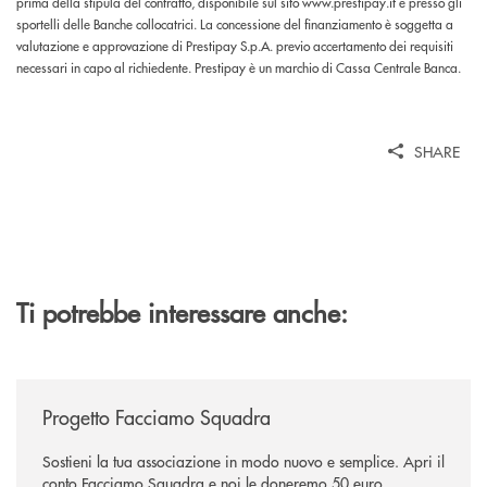
prima della stipula del contratto, disponibile sul sito www.prestipay.it e presso gli
sportelli delle Banche collocatrici. La concessione del finanziamento è soggetta a
valutazione e approvazione di Prestipay S.p.A. previo accertamento dei requisiti
necessari in capo al richiedente. Prestipay è un marchio di Cassa Centrale Banca.
SHARE
Ti potrebbe interessare anche:
/news/facciamo-squadra/
Progetto Facciamo Squadra
Sostieni la tua associazione in modo nuovo e semplice. Apri il
conto Facciamo Squadra e noi le doneremo 50 euro.