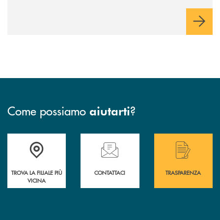
Come possiamo
?
aiutarti
Accedi all' elenco completo delle filiali .
Hai bisogno di assistenza immediata? Contatta
Hai bisogno di alcuni
TROVA LA FILIALE PIÙ
CONTATTACI
TRASPARENZA
VICINA