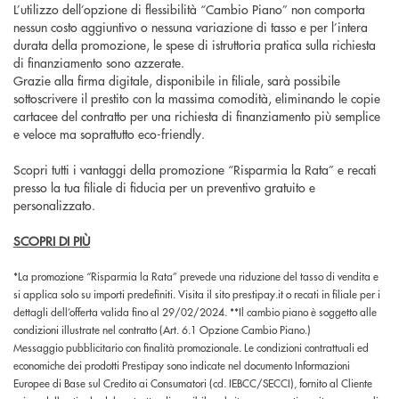
L’utilizzo dell’opzione di flessibilità “Cambio Piano” non comporta
nessun costo aggiuntivo o nessuna variazione di tasso e per l’intera
durata della promozione, le spese di istruttoria pratica sulla richiesta
di finanziamento sono azzerate.
Grazie alla firma digitale, disponibile in filiale, sarà possibile
sottoscrivere il prestito con la massima comodità, eliminando le copie
cartacee del contratto per una richiesta di finanziamento più semplice
e veloce ma soprattutto eco-friendly.
Scopri tutti i vantaggi della promozione “Risparmia la Rata” e recati
presso la tua filiale di fiducia per un preventivo gratuito e
personalizzato.
SCOPRI DI PIÙ
*La promozione “Risparmia la Rata” prevede una riduzione del tasso di vendita e
si applica solo su importi predefiniti. Visita il sito prestipay.it o recati in filiale per i
dettagli dell’offerta valida fino al 29/02/2024. **Il cambio piano è soggetto alle
condizioni illustrate nel contratto (Art. 6.1 Opzione Cambio Piano.)
Messaggio pubblicitario con finalità promozionale. Le condizioni contrattuali ed
economiche dei prodotti Prestipay sono indicate nel documento Informazioni
Europee di Base sul Credito ai Consumatori (cd. IEBCC/SECCI), fornito al Cliente