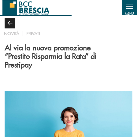
Salta al contenuto principale
MENU
NOVITÀ
PRIVATI
Al via la nuova promozione
“Prestito Risparmia la Rata” di
Prestipay