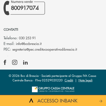
800917074
CONTATTI
Telefono:
030 253 91
(si apre l’app di posta elettronica)
E-mail:
info@bccbrescia.it
(si apre l’app di p
PEC:
segreteria@pec.creditocooperativodibrescia.it
© 2026 Bcc di Brescia - Società partecipante al Gruppo IVA Cassa
Centrale Banca · P.Iva 02529020220
Crediti
|
Note legali
ACCESSO INBANK