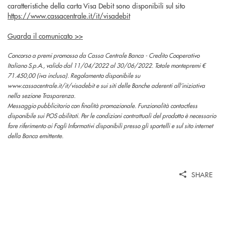
caratteristiche della carta Visa Debit sono disponibili sul sito
https://www.cassacentrale.it/it/visadebit
Guarda il comunicato >>
Concorso a premi promosso da Cassa Centrale Banca - Credito Cooperativo
Italiano S.p.A., valido dal 11/04/2022 al 30/06/2022. Totale montepremi €
71.450,00 (iva inclusa). Regolamento disponibile su
www.cassacentrale.it/it/visadebit e sui siti delle Banche aderenti all’iniziativa
nella sezione Trasparenza.
Messaggio pubblicitario con finalità promozionale. Funzionalità contactless
disponibile sui POS abilitati. Per le condizioni contrattuali del prodotto è necessario
fare riferimento ai Fogli Informativi disponibili presso gli sportelli e sul sito internet
della Banca emittente.
SHARE