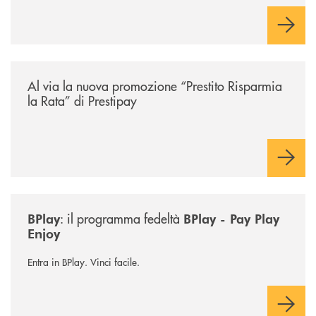
/news/prestito-risparmia-la-rata/
Al via la nuova promozione “Prestito Risparmia
la Rata” di Prestipay
/news/bplay/
: il programma fedeltà
BPlay
BPlay - Pay Play
Enjoy
Entra in BPlay. Vinci facile.