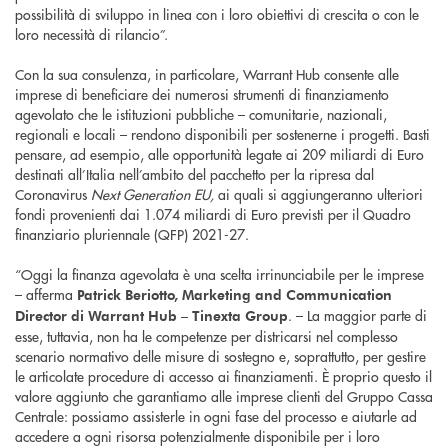
possibilità di sviluppo in linea con i loro obiettivi di crescita o con le
loro necessità di rilancio”.
Con la sua consulenza, in particolare, Warrant Hub consente alle
imprese di beneficiare dei numerosi strumenti di finanziamento
agevolato che le istituzioni pubbliche – comunitarie, nazionali,
regionali e locali – rendono disponibili per sostenerne i progetti. Basti
pensare, ad esempio, alle opportunità legate ai 209 miliardi di Euro
destinati all’Italia nell’ambito del pacchetto per la ripresa dal
Coronavirus
Next Generation EU,
ai quali si aggiungeranno ulteriori
fondi provenienti dai 1.074 miliardi di Euro previsti per il Quadro
finanziario pluriennale (QFP) 2021-27.
“Oggi la finanza agevolata è una scelta irrinunciabile per le imprese
– afferma
Patrick Beriotto, Marketing and Communication
. – La maggior parte di
Director di Warrant Hub – Tinexta Group
esse, tuttavia, non ha le competenze per districarsi nel complesso
scenario normativo delle misure di sostegno e, soprattutto, per gestire
le articolate procedure di accesso ai finanziamenti. È proprio questo il
valore aggiunto che garantiamo alle imprese clienti del Gruppo Cassa
Centrale: possiamo assisterle in ogni fase del processo e aiutarle ad
accedere a ogni risorsa potenzialmente disponibile per i loro