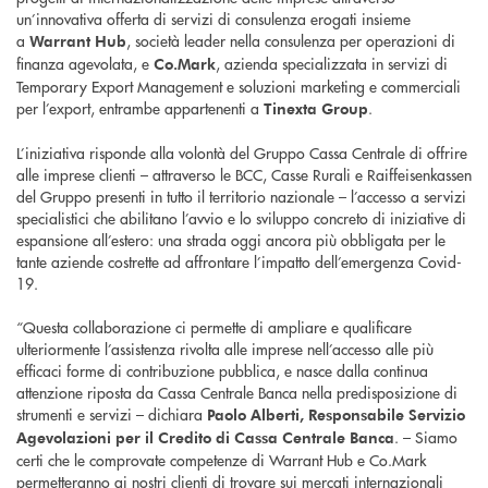
un’innovativa offerta di servizi di consulenza erogati insieme
a
, società leader nella consulenza per operazioni di
Warrant Hub
finanza agevolata, e
, azienda specializzata in servizi di
Co.Mark
Temporary Export Management e soluzioni marketing e commerciali
per l’export, entrambe appartenenti a
.
Tinexta Group
L’iniziativa risponde alla volontà del Gruppo Cassa Centrale di offrire
alle imprese clienti – attraverso le BCC, Casse Rurali e Raiffeisenkassen
del Gruppo presenti in tutto il territorio nazionale – l’accesso a servizi
specialistici che abilitano l’avvio e lo sviluppo concreto di iniziative di
espansione all’estero: una strada oggi ancora più obbligata per le
tante aziende costrette ad affrontare l’impatto dell’emergenza Covid-
19.
“Questa collaborazione ci permette di ampliare e qualificare
ulteriormente l’assistenza rivolta alle imprese nell’accesso alle più
efficaci forme di contribuzione pubblica, e nasce dalla continua
attenzione riposta da Cassa Centrale Banca nella predisposizione di
strumenti e servizi – dichiara
Paolo Alberti, Responsabile Servizio
. – Siamo
Agevolazioni per il Credito di Cassa Centrale Banca
certi che le comprovate competenze di Warrant Hub e Co.Mark
permetteranno ai nostri clienti di trovare sui mercati internazionali