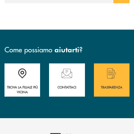
Come possiamo
?
aiutarti
Accedi all' elenco completo delle filiali .
Hai bisogno di assistenza immediata? Contatta
Hai bisogno di alcuni
TROVA LA FILIALE PIÙ
CONTATTACI
TRASPARENZA
VICINA