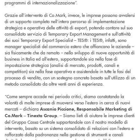
programmi di internazionalizzazione”.
Grazie all’intervento di Co.Mark, invece, le imprese possono avvalersi
di un supporto completo nell’intero percorso di implementazione
strategica e operativa delle attività di export, potendo contare sul suo
consolidato servizio di Temporary Export Management e sull’attività
dei suoi Temporary Export Specialist – TES®: i TES®, infatti, sono
manager specialisti del commercio estero che affiancano le aziende –
sia fisicamente che da remoto – nello sviluppo di nuove opportunità di
business in Italia ed all’estero, supportandole sia nella fase di
impostazione strategica (analisi di mercato, prodotti, canali e
competition) sia nella fase operativa e assistendole in tutte le fasi del
processo di vendita, con un sostegno concreto basato sull’utilizzo di un
metodo consolidato da oltre venti anni di esperienza.
“Come sempre accade nei periodo critici, stiamo constatando la
volontà di molte imprese di muoversi verso l’estero in cerca di nuovi
mercati – dichiara
Ascanio Piccione, Responsabile Marketing di
. – Siamo lieti di aiutare le imprese clienti
Co.Mark – Tinexta Group
del Gruppo Cassa Centrale supportandole con il nostro modello di
intervento, basato su un sistema consolidato di relazioni con l’estero e
rafforzato dalla padronanza nella gestione di strumenti e canali