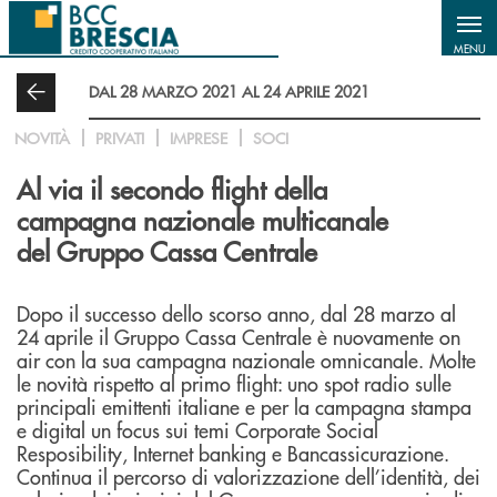
Salta al contenuto principale
MENU
DAL 28 MARZO 2021 AL 24 APRILE 2021
NOVITÀ
PRIVATI
IMPRESE
SOCI
Al via il secondo flight della
campagna nazionale multicanale
del Gruppo Cassa Centrale
Dopo il successo dello scorso anno, dal 28 marzo al
24 aprile il Gruppo Cassa Centrale è nuovamente on
air con la sua campagna nazionale omnicanale. Molte
le novità rispetto al primo flight: uno spot radio sulle
principali emittenti italiane e per la campagna stampa
e digital un focus sui temi Corporate Social
Resposibility, Internet banking e Bancassicurazione.
Continua il percorso di valorizzazione dell’identità, dei