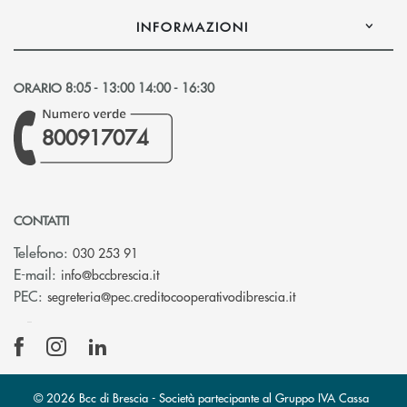
INFORMAZIONI
ORARIO 8:05 - 13:00 14:00 - 16:30
800917074
CONTATTI
Telefono:
030 253 91
(si apre l’app di posta elettronica)
E-mail:
info@bccbrescia.it
(si apre l’app di p
PEC:
segreteria@pec.creditocooperativodibrescia.it
© 2026 Bcc di Brescia - Società partecipante al Gruppo IVA Cassa