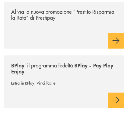
/news/prestito-risparmia-la-rata/
Al via la nuova promozione “Prestito Risparmia
la Rata” di Prestipay
/news/bplay/
: il programma fedeltà
BPlay
BPlay - Pay Play
Enjoy
Entra in BPlay. Vinci facile.