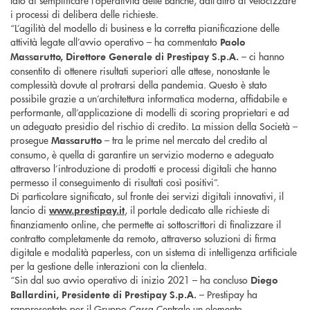
lato di semplificare l’operatività delle Banche, dall’altro di velocizzare
i processi di delibera delle richieste.
“L’agilità del modello di business e la corretta pianificazione delle
attività legate all’avvio operativo – ha commentato
Paolo
– ci hanno
Massarutto, Direttore Generale di Prestipay S.p.A.
consentito di ottenere risultati superiori alle attese, nonostante le
complessità dovute al protrarsi della pandemia. Questo è stato
possibile grazie a un’architettura informatica moderna, affidabile e
performante, all’applicazione di modelli di scoring proprietari e ad
un adeguato presidio del rischio di credito. La mission della Società –
prosegue
– tra le prime nel mercato del credito al
Massarutto
consumo, è quella di garantire un servizio moderno e adeguato
attraverso l’introduzione di prodotti e processi digitali che hanno
permesso il conseguimento di risultati così positivi”.
Di particolare significato, sul fronte dei servizi digitali innovativi, il
lancio di
, il portale dedicato alle richieste di
www.prestipay.it
finanziamento online, che permette ai sottoscrittori di finalizzare il
contratto completamente da remoto, attraverso soluzioni di firma
digitale e modalità paperless, con un sistema di intelligenza artificiale
per la gestione delle interazioni con la clientela.
“Sin dal suo avvio operativo di inizio 2021 – ha concluso
Diego
– Prestipay ha
Ballardini, Presidente di Prestipay S.p.A.
rappresentato per il Gruppo Cassa Centrale un elemento