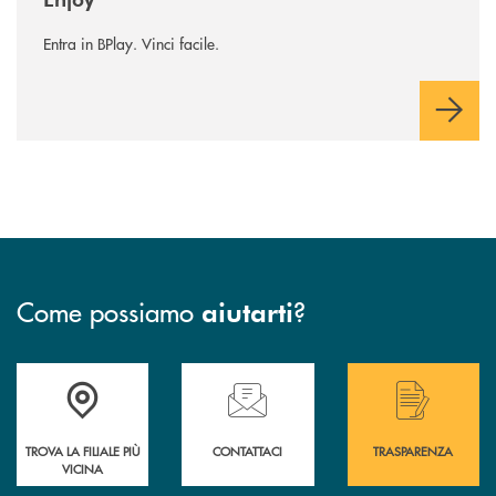
Entra in BPlay. Vinci facile.
Come possiamo
?
aiutarti
Accedi all' elenco completo delle filiali .
Hai bisogno di assistenza immediata? Contatta
Hai bisogno di alcuni
TROVA LA FILIALE PIÙ
CONTATTACI
TRASPARENZA
VICINA