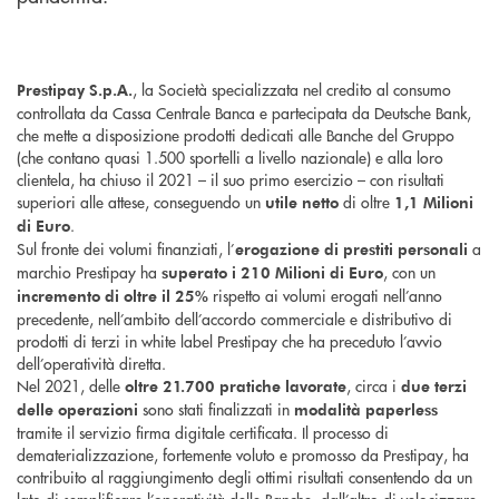
, la Società specializzata nel credito al consumo
Prestipay S.p.A.
controllata da Cassa Centrale Banca e partecipata da Deutsche Bank,
che mette a disposizione prodotti dedicati alle Banche del Gruppo
(che contano quasi 1.500 sportelli a livello nazionale) e alla loro
clientela, ha chiuso il 2021 – il suo primo esercizio – con risultati
superiori alle attese, conseguendo un
di oltre
utile netto
1,1 Milioni
.
di Euro
Sul fronte dei volumi finanziati, l’
a
erogazione di prestiti personali
marchio Prestipay ha
, con un
superato i 210 Milioni di Euro
rispetto ai volumi erogati nell’anno
incremento di oltre il 25%
precedente, nell’ambito dell’accordo commerciale e distributivo di
prodotti di terzi in white label Prestipay che ha preceduto l’avvio
dell’operatività diretta.
Nel 2021, delle
, circa i
oltre 21.700 pratiche lavorate
due terzi
sono stati finalizzati in
delle operazioni
modalità paperless
tramite il servizio firma digitale certificata. Il processo di
dematerializzazione, fortemente voluto e promosso da Prestipay, ha
contribuito al raggiungimento degli ottimi risultati consentendo da un