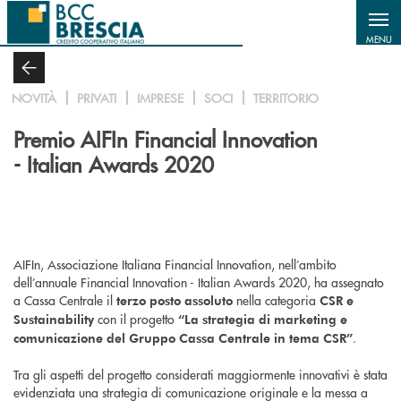
Salta al contenuto principale
MENU
NOVITÀ
PRIVATI
IMPRESE
SOCI
TERRITORIO
Premio AIFIn Financial Innovation
- Italian Awards 2020
AIFIn, Associazione Italiana Financial Innovation, nell’ambito
dell’annuale Financial Innovation - Italian Awards 2020, ha assegnato
a Cassa Centrale il
nella categoria
terzo posto assoluto
CSR e
con il progetto
Sustainability
“La strategia di marketing e
.
comunicazione del Gruppo Cassa Centrale in tema CSR”
Tra gli aspetti del progetto considerati maggiormente innovativi è stata
evidenziata una strategia di comunicazione originale e la messa a