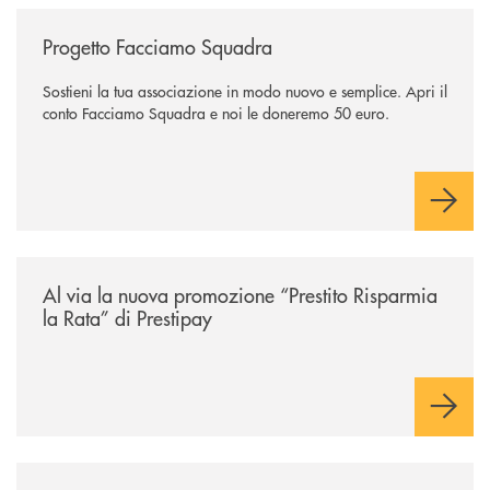
/news/facciamo-squadra/
Progetto Facciamo Squadra
Sostieni la tua associazione in modo nuovo e semplice. Apri il
conto Facciamo Squadra e noi le doneremo 50 euro.
/news/prestito-risparmia-la-rata/
Al via la nuova promozione “Prestito Risparmia
la Rata” di Prestipay
/news/bplay/