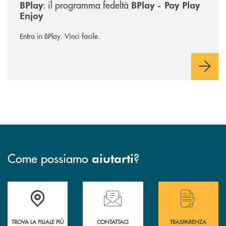
: il programma fedeltà
BPlay
BPlay - Pay Play
Enjoy
Entra in BPlay. Vinci facile.
Come possiamo
?
aiutarti
Accedi all' elenco completo delle filiali .
Hai bisogno di assistenza immediata? Contatta
Hai bisogno di alcuni
TROVA LA FILIALE PIÙ
CONTATTACI
TRASPARENZA