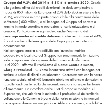
. Grazie
Gruppo dal 9,3% del 2019 al 6,8% di dicembre 2020
alla gestione attiva dei crediti deteriorati, lo stock complessivo si
riduce di 850 milioni di Euro (pari al 20% dello stock in essere a fine
2019), variazione in gran parte riconducibile alla contrazione delle
sofferenze (-600 milioni), e all’impegno del Gruppo nel portare a
termine in modo coordinato operazioni di cartolarizzazione e di
cessione. Particolarmente significativo anche l’
aumento del
,
coverage medio sul credito deteriorato che risulta pari al 64%
favorito anche dalle linee guida della Capogruppo in materia di
accantonamenti.
Nel coniugare crescita e redditività con l’autentica matrice
cooperativa e localistica del Gruppo, non sono mancate le iniziative
volte a rispondere alle esigenze delle Comunità di riferimento.
“Nel 2020 – afferma il
Presidente di Cassa Centrale Banca,
– Ci siamo innanzitutto attivati con impegno per
Giorgio Fracalossi
tutelare la salute di clienti e collaboratori. Coerentemente con la nostra
funzione sociale, all’attività bancaria abbiamo affiancato donazioni e
raccolte fondi per le realtà che necessitavano di risorse per far fronte
all’emergenza. Da ricordare anche il set di proposte modulari sul
Superbonus, che valorizza le aziende e i professionisti del territorio.
L’attenzione alle Comunità è parte della nostra mission, e in momenti
come questo diventa ancora più forte. Abbiamo i numeri, la solidità e