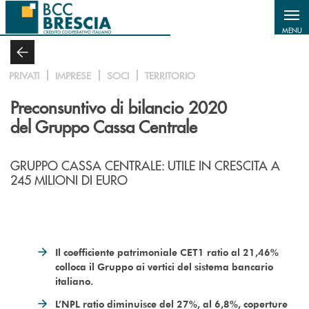
Salta al contenuto principale
MENU
PRIVATI
IMPRESE
SOCI
TERRITORIO
Preconsuntivo di bilancio 2020
del Gruppo Cassa Centrale
GRUPPO CASSA CENTRALE: UTILE IN CRESCITA A
245 MILIONI DI EURO
Il coefficiente patrimoniale CET1 ratio al 21,46%
colloca il Gruppo ai vertici del sistema bancario
italiano.
L’NPL ratio diminuisce del 27%, al 6,8%, coperture