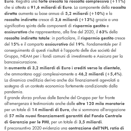
. Registra una
Euro
forte crescita la raccolta complessiva (+11%)
che si attesta a
. La componente della
91,6 miliardi di Euro
raccolta
aumenta su base annua di
e la
diretta
5,2 miliardi (+10%)
cresce di
grazie a una
raccolta indiretta
3,6 miliardi (+13%)
significativa spinta delle componenti di
e
risparmio gestito
che rappresentano, alla fine del 2020, il
della
assicurativo
63%
: in particolare, il
cresce
raccolta indiretta totale
risparmio gestito
del
e il comparto
del
. Fondamentale per il
15%
assicurativo
19%
conseguimento di questi risultati è l’apporto delle due società del
Gruppo, NEAM per i fondi comuni di investimento e Assicura per la
bancassicurazione.
In
,
aumento di 3,2 miliardi di Euro i crediti verso la clientela
che ammontano oggi complessivamente a
.
46,2 miliardi (+5,4%)
La dinamica creditizia deriva anche dai finanziamenti agevolati a
sostegno di un contesto economico fortemente condizionato dalla
pandemia.
Il grande sforzo profuso dalle Banche del Gruppo per far fronte
all’emergenza è testimoniato anche dalle
oltre 120 mila moratorie
per un totale di
, che si sommano all’erogazione
14 miliardi di Euro
di
57 mila nuovi finanziamenti garantiti dal Fondo Centrale
, per un totale di
.
di Garanzia per le PMI
3,5 miliardi
Il preconsuntivo 2020 evidenzia una
contrazione dell’NPL ratio di