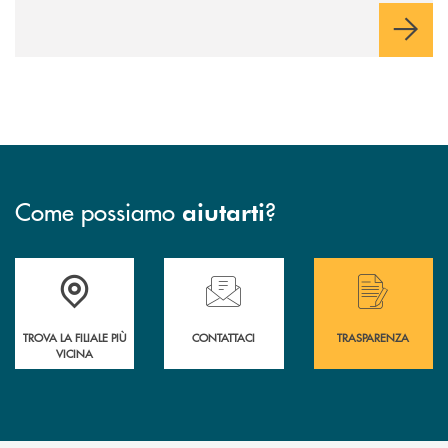
Come possiamo
?
aiutarti
Accedi all' elenco completo delle filiali .
Hai bisogno di assistenza immediata? Contatta
Hai bisogno di alcuni
TROVA LA FILIALE PIÙ
CONTATTACI
TRASPARENZA
VICINA