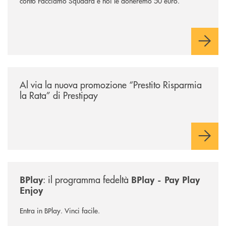
conto Facciamo Squadra e noi le doneremo 50 euro.
/news/prestito-risparmia-la-rata/
Al via la nuova promozione “Prestito Risparmia
la Rata” di Prestipay
/news/bplay/
: il programma fedeltà
BPlay
BPlay - Pay Play
Enjoy
Entra in BPlay. Vinci facile.