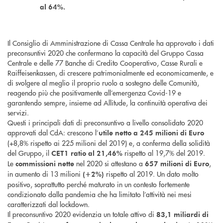
al 64%.
Il Consiglio di Amministrazione di Cassa Centrale ha approvato i dati
preconsuntivi 2020 che confermano la capacità del Gruppo Cassa
Centrale e delle 77 Banche di Credito Cooperativo, Casse Rurali e
Raiffeisenkassen, di crescere patrimonialmente ed economicamente, e
di svolgere al meglio il proprio ruolo a sostegno delle Comunità,
reagendo più che positivamente all’emergenza Covid-19 e
garantendo sempre, insieme ad Allitude, la continuità operativa dei
servizi.
Questi i principali dati di preconsuntivo a livello consolidato 2020
approvati dal CdA: crescono l’
utile netto a 245 milioni di Euro
(+8,8% rispetto ai 225 milioni del 2019) e, a conferma della solidità
del Gruppo, il
rispetto al 19,7% del 2019.
CET1 ratio al 21,46%
Le
nel 2020 si attestano a
,
commissioni nette
657 milioni di Euro
in aumento di 13 milioni
rispetto al 2019. Un dato molto
(+2%)
positivo, soprattutto perché maturato in un contesto fortemente
condizionato dalla pandemia che ha limitato l’attività nei mesi
caratterizzati dal lockdown.
Il preconsuntivo 2020 evidenzia un totale attivo di
83,1 miliardi di