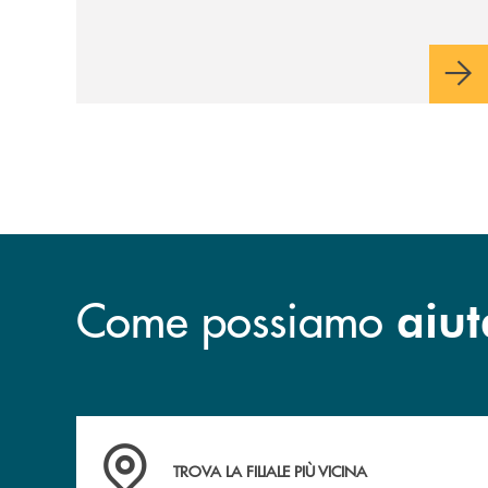
Come possiamo
aiut
Accedi all' elenco completo delle filiali .
TROVA LA FILIALE PIÙ VICINA