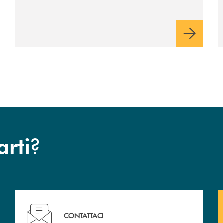
?
arti
Hai bisogno di assistenza immediata? Contattaci !
CONTATTACI