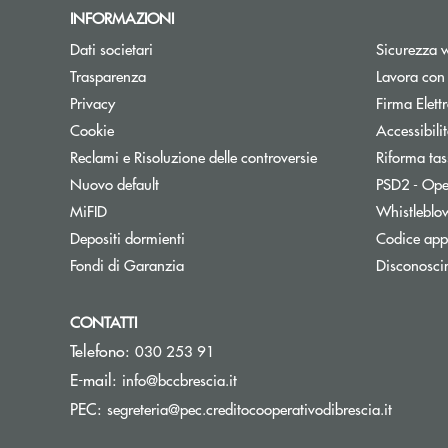
INFORMAZIONI
Dati societari
Sicurezza 
Trasparenza
Lavora con
Privacy
Firma Elet
Cookie
Accessibili
Reclami e Risoluzione delle controversie
Riforma tas
Nuovo default
PSD2 - Ope
MiFID
Whistleblo
Depositi dormienti
Codice appa
Fondi di Garanzia
Disconosci
CONTATTI
Telefono:
030 253 91
(si apre l’app di posta elettron
E-mail:
info@bccbrescia.it
(si apre
PEC:
segreteria@pec.creditocooperativodibrescia.it