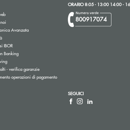
ORARIO 8:05 - 13:00 14:00 - 1
web
800917074
 noi
tronica Avanzata
tà
Apre una nuova finestra
si IBOR
n Banking
wing
lti - verifica garanzie
mento operazioni di pagamento
SEGUICI
ica)
 l’app di posta elettronica)