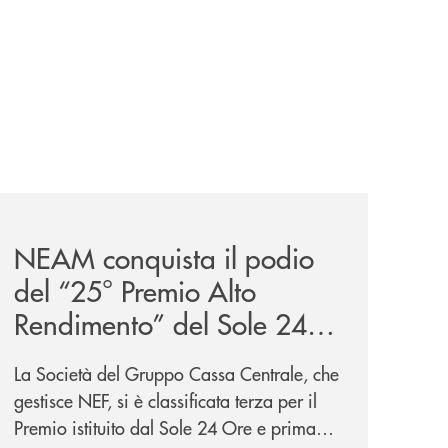
news/neam-conquista-il-podio-del-25-premio-alto-rendime
NEAM conquista il podio
del “25° Premio Alto
Rendimento” del Sole 24
Ore, i Refinitiv Lipper Fund
La Società del Gruppo Cassa Centrale, che
Awards 2023 e la nomina
gestisce NEF, si è classificata terza per il
nella guida “I 300 Migliori
Premio istituito dal Sole 24 Ore e prima