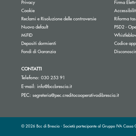
Privacy
Firma Elet
Cookie
Accessibili
Reclami e Risoluzione delle controversie
Riforma tas
Nuovo default
PSD2 - Ope
MiFID
Whistleblo
Depositi dormienti
Codice appa
Fondi di Garanzia
Disconosci
CONTATTI
Telefono:
030 253 91
(si apre l’app di posta elettron
E-mail:
info@bccbrescia.it
(si apre
PEC:
segreteria@pec.creditocooperativodibrescia.it
© 2026 Bcc di Brescia - Società partecipante al Gruppo IVA Cass