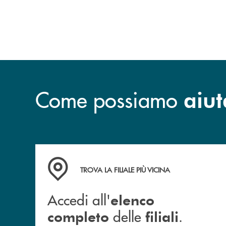
Come possiamo
aiut
Accedi all' elenco completo delle filiali .
TROVA LA FILIALE PIÙ VICINA
Accedi all'
elenco
delle
.
completo
filiali