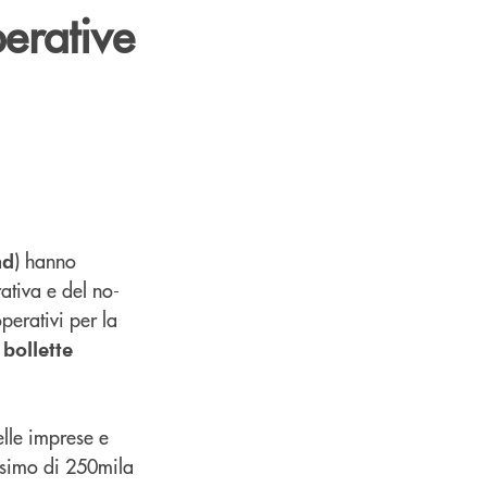
perative
) hanno
nd
ativa e del no-
perativi per la
 bollette
lle imprese e
assimo di 250mila