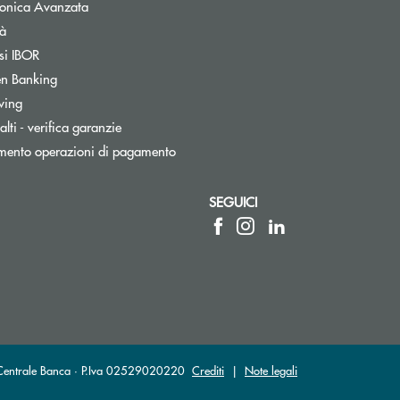
tronica Avanzata
tà
Apre una nuova finestra
si IBOR
n Banking
wing
lti - verifica garanzie
mento operazioni di pagamento
SEGUICI
ica)
 l’app di posta elettronica)
a Centrale Banca · P.Iva 02529020220
Crediti
|
Note legali