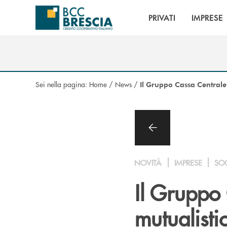
Salta al contenuto principale
PRIVATI
IMPRESE
Sei nella pagina:
Home
/
News
/
Il Gruppo Cassa Centrale 
NOVITÀ
IMPRESE
SO
Il Gruppo 
mutualist