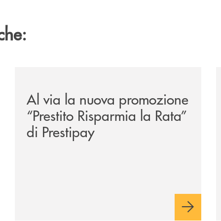
che:
/news/prestito-risparmia-la-rata/
/
Al via la nuova promozione
“Prestito Risparmia la Rata”
di Prestipay