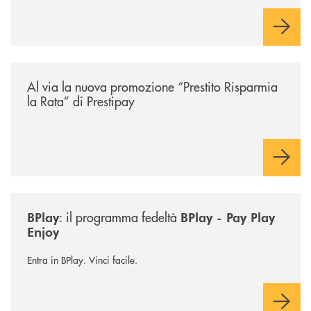
/news/prestito-risparmia-la-rata/
Al via la nuova promozione “Prestito Risparmia
la Rata” di Prestipay
/news/bplay/
: il programma fedeltà
BPlay
BPlay - Pay Play
Enjoy
Entra in BPlay. Vinci facile.