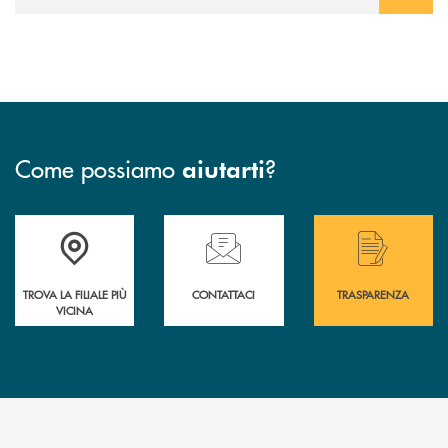
Come possiamo
?
aiutarti
Accedi all' elenco completo delle filiali .
Hai bisogno di assistenza immediata? Contatta
Hai bisogno di alcuni
TROVA LA FILIALE PIÙ
CONTATTACI
TRASPARENZA
VICINA