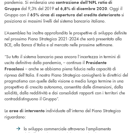
pandemia. Si evidenzia una
contrazione dell’NPL ratio di
dal 9,3% del 2019
. Oggi il
Gruppo
al 6,8% di dicembre 2020
Gruppo con il
si
65% circa di copertura del credito deteriorato
posiziona ai massimi livelli del sistema bancario italiano.
L’Assemblea ha inoltre approfondito le prospettive di sviluppo definite
nel prossimo Piano Strategico 2021-2024 che sarà presentato alla
BCE, alla Banca d’Italia e al mercato nelle prossime settimane.
“Su tutto il sistema bancario pesa ancora l’incertezza in termini di
uscita definitiva dalla pandemia, – continua il
Presidente
– anche se abbiamo piena fiducia nella capacità di
Fracalossi
ripresa dell’Italia. Il nostro Piano Strategico coniugherà le direttrici del
pragmatismo con quelle della visione a medio lungo termine in una
prospettiva di crescita autonoma, consentita dalle dimensioni, dalla
solidità, dalla redditività e dai consolidati rapporti con i territori che
contraddistinguono il Gruppo”.
Le
individuate all’interno del Piano Strategico
aree di intervento
riguardano:
lo sviluppo commerciale attraverso l’ampliamento