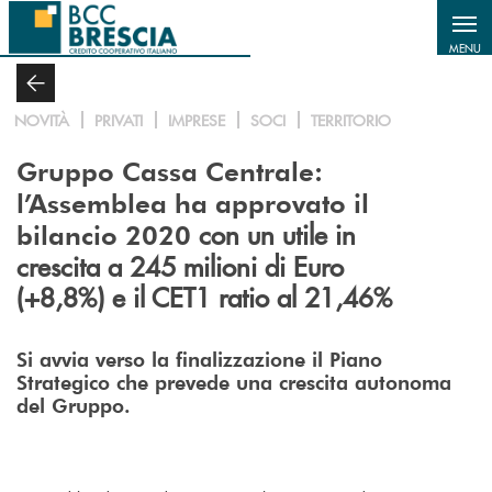
Salta al contenuto principale
MENU
NOVITÀ
PRIVATI
IMPRESE
SOCI
TERRITORIO
Gruppo Cassa Centrale:
l’Assemblea ha approvato il
con un utile in
bilancio 2020
crescita a 245 milioni di Euro
(+8,8%) e il CET1 ratio al 21,46%
Si avvia verso la finalizzazione il Piano
Strategico che prevede una crescita autonoma
del Gruppo.