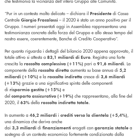
che testimonia la vicinanza dell’intero Gruppo alle Comunità.
“Pur in un contesto molto delicato – dichiara il
di Cassa
Presidente
Centrale
– il 2020 è stato un anno positivo per il
Giorgio
Fracalossi
Gruppo. I numeri presentati oggi in Assemblea rappresentano una
testimonianza concreta della forza del Gruppo e allo stesso tempo del
nostro essere, coerentemente, Banche di Credito Cooperativo”.
Per quanto riguarda i dettagli del bilancio 2020 appena approvato, il
totale attivo si attesta a
. Registra una forte
83,1 miliardi di Euro
crescita la
pari a
. La
raccolta complessiva (+11%)
91,6 miliardi
componente della
aumenta su base annua di
raccolta diretta
5,2
e la
cresce di
miliardi (+10%)
raccolta indiretta
3,6 miliardi
grazie a una significativa spinta delle componenti
(+13%)
di
e
risparmio gestito (+15%)
del
che rappresentano, alla fine del
comparto
assicurativo
(+19%)
2020, il
della
63%
raccolta indiretta totale.
In aumento a
i
,
46,2 miliardi
crediti verso la clientela
(+5,4%)
una dinamica che deriva anche
dai
di
erogati con
a
3,3
miliardi
finanziamenti
garanzia statale
sostegno di un contesto economico fortemente condizionato dalla