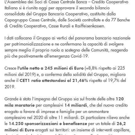
L'Assemblea dei Soci di Cassa Centrale Banca – Credito Cooperativo
Italiano si è riunita oggi per approvare il secondo bilancio
consolidato del Gruppo Bancario Cooperativo, costituito dalla
Capogruppo Cassa Centrale, dalle Società controllate e da 77 Banche
di Credito Cooperativo, Casse Rurali e Raiffeisenkassen.
I dati collocano il Gruppo ai vertici del panorama bancario nazionale
per patrimonializzazione e ne confermano la capacità di svolgere
sempre meglio il proprio ruolo a sostegno delle Comunità, reagendo
più che positivamente all’emergenza Covid-19.
Cresce
(+8,8% rispetto ai 225
l’utile netto a
245 milioni di Euro
milioni del 2019) e, a conferma della solidità del Gruppo, migliora
anche il
rispetto al 19,7% del
CET1 ratio attestandosi al 21,46%
2019.
Grande è stato l’impegno del Gruppo sia sul fronte delle oltre
120
per complessivi
, che del nuovo credito
mila
moratorie
14 miliardi
erogato a favore di imprese e famiglie per un ammontare
complessivo nel 2020 di oltre 11 miliardi. Di particolare rilievo anche
le
per un totale di
14.250
sponsorizzazioni e beneficenze
26,2
erogati sui territori: un insieme di interventi capillare,
milioni di Euro