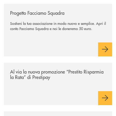
/news/facciamo-squadra/
Progetto Facciamo Squadra
Sostieni la tua associazione in modo nuovo e semplice. Apri il
conto Facciamo Squadra e noi le doneremo 50 euro.
/news/prestito-risparmia-la-rata/
Al via la nuova promozione “Prestito Risparmia
la Rata” di Prestipay
/news/bplay/