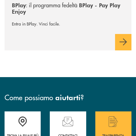
: il programma fedeltà
BPlay
BPlay - Pay Play
Enjoy
Entra in BPlay. Vinci facile.
Come possiamo
?
aiutarti
Accedi all' elenco completo delle filiali .
Hai bisogno di assistenza immediata? Contatta
Hai bisogno di alcuni
TROVA LA FILIALE PIÙ
CONTATTACI
TRASPARENZA