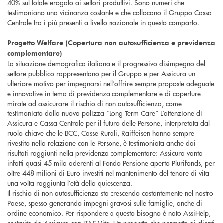
40% sul totale erogato ai settori produttivi. Sono numeri che
testimoniano una vicinanza costante e che collocano il Gruppo Cassa
Centrale tra i più presenti a livello nazionale in questo comparto.
Progetto Welfare (Copertura non autosufficienza e previdenza
complementare)
La situazione demografica italiana e il progressivo disimpegno del
settore pubblico rappresentano per il Gruppo e per Assicura un
ulteriore motivo per impegnarsi nell’offrire sempre proposte adeguate
e innovative in tema di previdenza complementare e di coperture
mirate ad assicurare il rischio di non autosufficienza, come
testimoniato dalla nuova polizza “Long Term Care” L’attenzione di
Assicura e Cassa Centrale per il futuro delle Persone, interpretata dal
ruolo chiave che le BCC, Casse Rurali, Raiffeisen hanno sempre
rivestito nella relazione con le Persone, è testimoniata anche dai
risultati raggiunti nella previdenza complementare: Assicura vanta
infatti quasi 45 mila aderenti al Fondo Pensione aperto Plurifonds, per
oltre 448 milioni di Euro investiti nel mantenimento del tenore di vita
una volta raggiunta l’età della quiescenza.
Il rischio di non autosufficienza sta crescendo costantemente nel nostro
Paese, spesso generando impegni gravosi sulle famiglie, anche di
ordine economico. Per rispondere a questo bisogno è nato AssiHelp,
costruita da Assicura con ITAS Vita. Un progetto che permette ai clienti