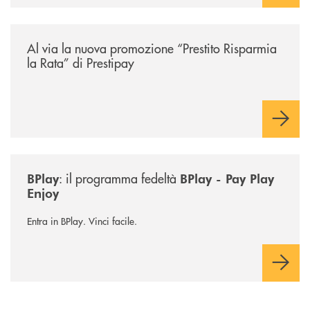
/news/prestito-risparmia-la-rata/
Al via la nuova promozione “Prestito Risparmia
la Rata” di Prestipay
/news/bplay/
: il programma fedeltà
BPlay
BPlay - Pay Play
Enjoy
Entra in BPlay. Vinci facile.