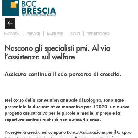
Salta al contenuto principale
NOVITÀ
PRIVATI
IMPRESE
SOCI
TERRITORIO
Nascono gli specialisti pmi. Al via
l’assistenza sul welfare
Assicura continua il suo percorso di crescita.
Nel corso della convention annuale di Bologna, sono state
presentate le due iniziative innovative per il 2020: un nuovo
progetto assicurativo per le piccole e medie imprese e la
copertura contro i rischi di non autosufficienza.
Prosegue la crescita nel comparto Banca Assicurazione per il Gruppo