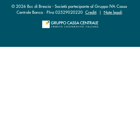
© 2026 Bcc di Brescia - Società partecipante al Gruppo IVA Cassa
Centrale Banca · P.Iva 02529020220
Crediti
|
Note legali