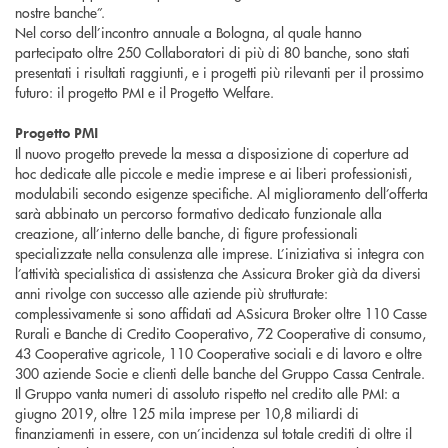
nostre banche”.
Nel corso dell’incontro annuale a Bologna, al quale hanno
partecipato oltre 250 Collaboratori di più di 80 banche, sono stati
presentati i risultati raggiunti, e i progetti più rilevanti per il prossimo
futuro: il progetto PMI e il Progetto Welfare.
Progetto PMI
Il nuovo progetto prevede la messa a disposizione di coperture ad
hoc dedicate alle piccole e medie imprese e ai liberi professionisti,
modulabili secondo esigenze specifiche. Al miglioramento dell’offerta
sarà abbinato un percorso formativo dedicato funzionale alla
creazione, all’interno delle banche, di figure professionali
specializzate nella consulenza alle imprese. L’iniziativa si integra con
l’attività specialistica di assistenza che Assicura Broker già da diversi
anni rivolge con successo alle aziende più strutturate:
complessivamente si sono affidati ad ASsicura Broker oltre 110 Casse
Rurali e Banche di Credito Cooperativo, 72 Cooperative di consumo,
43 Cooperative agricole, 110 Cooperative sociali e di lavoro e oltre
300 aziende Socie e clienti delle banche del Gruppo Cassa Centrale.
Il Gruppo vanta numeri di assoluto rispetto nel credito alle PMI: a
giugno 2019, oltre 125 mila imprese per 10,8 miliardi di
finanziamenti in essere, con un’incidenza sul totale crediti di oltre il