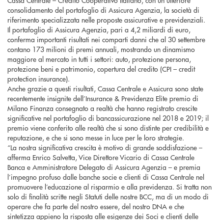
Cassa Centrale – Credito Cooperativo Italiano, con un ulteriore
consolidamento del portafoglio di Assicura Agenzia, la società di
riferimento specializzata nelle proposte assicurative e previdenziali.
Il portafoglio di Assicura Agenzia, pari a 4,2 miliardi di euro,
conferma importanti risultati nei comparti danni che al 30 settembre
contano 173 milioni di premi annuali, mostrando un dinamismo
maggiore al mercato in tutti i settori: auto, protezione persona,
protezione beni e patrimonio, copertura del credito (CPI – credit
protection insurance).
Anche grazie a questi risultati, Cassa Centrale e Assicura sono state
recentemente insignite dell’Insurance & Previdenza Elite premio di
Milano Finanza consegnato a realtà che hanno registrato crescite
significative nel portafoglio di bancassicurazione nel 2018 e 2019; il
premio viene conferito alle realtà che si sono distinte per credibilità e
reputazione, e che si sono messe in luce per le loro strategie.
“La nostra significativa crescita è motivo di grande soddisfazione –
afferma Enrico Salvetta, Vice Direttore Vicario di Cassa Centrale
Banca e Amministratore Delegato di Assicura Agenzia – e premia
l’impegno profuso dalle banche socie e clienti di Cassa Centrale nel
promuovere l’educazione al risparmio e alla previdenza. Si tratta non
solo di finalità scritte negli Statuti delle nostre BCC, ma di un modo di
operare che fa parte del nostro essere, del nostro DNA e che
sintetizza appieno la risposta alle esigenze dei Soci e clienti delle