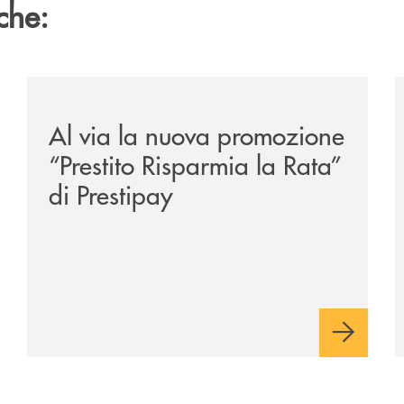
che:
/news/prestito-risparmia-la-rata/
/
Al via la nuova promozione
“Prestito Risparmia la Rata”
di Prestipay