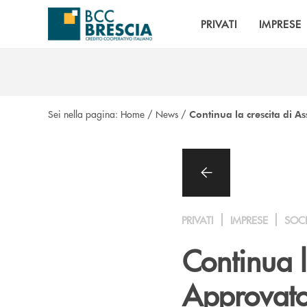
Salta al contenuto principale
PRIVATI
IMPRESE
Sei nella pagina:
Home
/
News
/
Continua la crescita di A
PRIVATI
IMPRESE
SOC
Continua l
Approvato