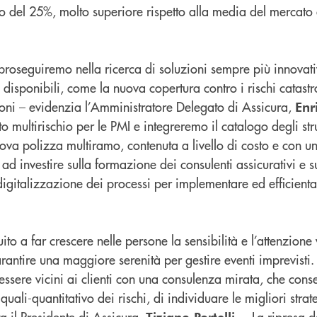
 del 25%, molto superiore rispetto alla media del mercato 
i, proseguiremo nella ricerca di soluzioni sempre più innovat
disponibili, come la nuova copertura contro i rischi catastr
ioni – evidenzia l’Amministratore Delegato di Assicura,
Enr
 multirischio per le PMI e integreremo il catalogo degli str
ova polizza multiramo, contenuta a livello di costo e con u
ad investire sulla formazione dei consulenti assicurativi e s
igitalizzazione dei processi per implementare ed efficientar
to a far crescere nelle persone la sensibilità e l’attenzione
rantire una maggiore serenità per gestire eventi imprevisti.
ssere vicini ai clienti con una consulenza mirata, che conse
uali-quantitativo dei rischi, di individuare le migliori strat
 il Presidente di Assicura,
–. La ripresa d
Tiziano Portelli