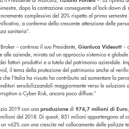
bimestre, dopo la contrazione conseguente al lock-down di 
ll’incremento complessivo del 20% rispetto al primo semestre 
ificativo, a conferma della crescente attenzione delle perso
nza sanitaria”.
Broker – continua il suo Presidente,
– c
Gianluca Videsott
e alle aziende, mirata ad un approccio sistemico e globale 
dei fattori produttivi e a tutela del patrimonio aziendale. Im
id, il tema della protezione del patrimonio anche al verifica
ria che l’Italia ha vissuto ha contribuito ad aumentare la per
enditori sensibilizzandoli maggiormente verso le soluzioni 
terruption o Cyber Risk, ancora poco diffuse.”
cizio 2019 con una
di
produzione
974,7 milioni di Euro
 milioni del 2018. Di questi, 851 milioni appartengono al c
ra un +62% con una crescita nel collocamento delle polizze