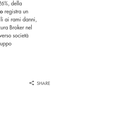
26%, della
registra un
io
li ai rami danni,
cura Broker nel
verso società
Gruppo
SHARE