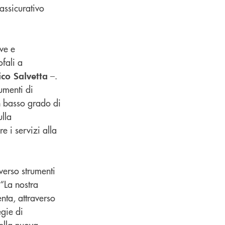
assicurativo
ive e
ofali a
–.
ico Salvetta
umenti di
n basso grado di
ulla
e i servizi alla
 verso strumenti
 “La nostra
nta, attraverso
egie di
ella nuova