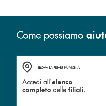
Come possiamo
aiut
Accedi all' elenco completo delle filiali .
TROVA LA FILIALE PIÙ VICINA
Accedi all'
elenco
delle
.
completo
filiali