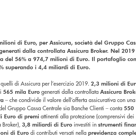
 milioni di Euro, per Assicura, società del Gruppo Ca
generati dalla controllata Assicura Broker. Nel 2019
a del 56% a 974,7 milioni di Euro. Il portafoglio co
 superando i 4,4 miliardi di Euro.
 quelli di Assicura per l’esercizio 2019.
2,3 milioni di Eu
ui
generati dalla controllata
565 mila Euro
Assicura Brok
– che condivide il valore dell’offerta assicurativa con un
ra
ia del Gruppo Cassa Centrale sia Banche Clienti – conta
550 
attinenti alla protezione (comprensivi dei
i Euro di premi
a Broker),
investiti in
3,8 miliardi di Euro
strumenti fina
di contributi versati nella
ioni di Euro
previdenza compl