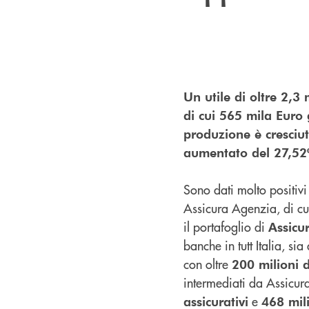
Un utile di oltre 2,3
di cui 565 mila Euro 
produzione è cresciut
aumentato del 27,52%
Sono dati molto positivi
Assicura Agenzia, di c
il portafoglio di
Assicu
banche in tutt Italia, s
con oltre
200 milioni d
intermediati da Assicur
e
assicurativi
468 mil