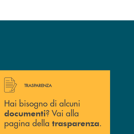
Hai bisogno di alcuni documenti ? Vai alla pagina della 
TRASPARENZA
Hai bisogno di alcuni
? Vai alla
documenti
pagina della
.
trasparenza