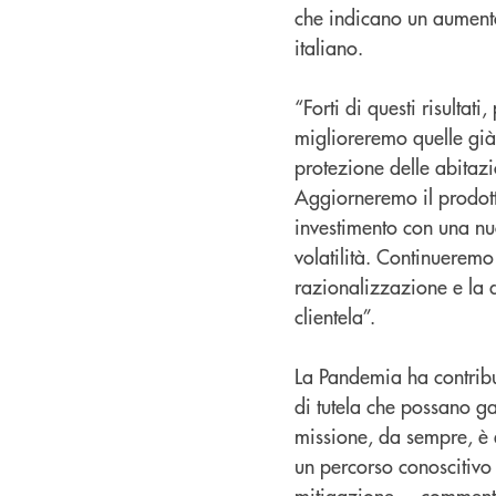
che indicano un aumento
italiano.
“Forti di questi risultat
miglioreremo quelle già 
protezione delle abitaz
Aggiorneremo il prodotto
investimento con una nu
volatilità. Continueremo 
razionalizzazione e la d
clientela”.
La Pandemia ha contribui
di tutela che possano ga
missione, da sempre, è e
un percorso conoscitivo q
mitigazione, – commenta