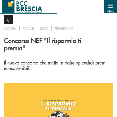
Salta al contenuto principale
MENU
NOVITÀ
PRIVATI
SOCI
TERRITORIO
Concorso NEF "Il risparmio ti
premia"
Il nuovo concorso che mette in palio splendidi premi
ecosostenibili.