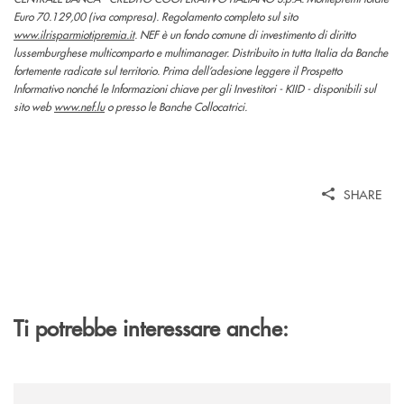
Euro 70.129,00 (iva compresa). Regolamento completo sul sito
www.ilrisparmiotipremia.it
. NEF è un fondo comune di investimento di diritto
lussemburghese multicomparto e multimanager. Distribuito in tutta Italia da Banche
fortemente radicate sul territorio. Prima dell’adesione leggere il Prospetto
Informativo nonché le Informazioni chiave per gli Investitori - KIID - disponibili sul
sito web
www.nef.lu
o presso le Banche Collocatrici.
SHARE
Ti potrebbe interessare anche:
/news/facciamo-squadra/