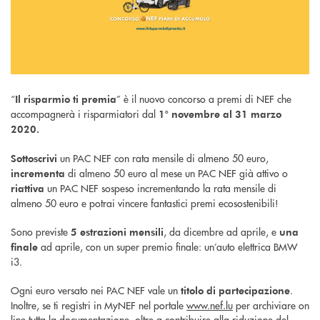
“
” è il nuovo concorso a premi di NEF che
Il risparmio ti premia
accompagnerà i risparmiatori dal
1° novembre al 31 marzo
2020.
un PAC NEF con rata mensile di almeno 50 euro,
Sottoscrivi
di almeno 50 euro al mese un PAC NEF già attivo o
incrementa
un PAC NEF sospeso incrementando la rata mensile di
riattiva
almeno 50 euro e potrai vincere fantastici premi ecosostenibili!
Sono previste
, da dicembre ad aprile, e
5 estrazioni mensili
una
ad aprile, con un super premio finale: un’auto elettrica BMW
finale
i3.
Ogni euro versato nei PAC NEF vale un
.
titolo di partecipazione
Inoltre, se ti registri in MyNEF nel portale
www.nef.lu
per archiviare on
line tutta la documentazione, oltre a contribuire alla riduzione del