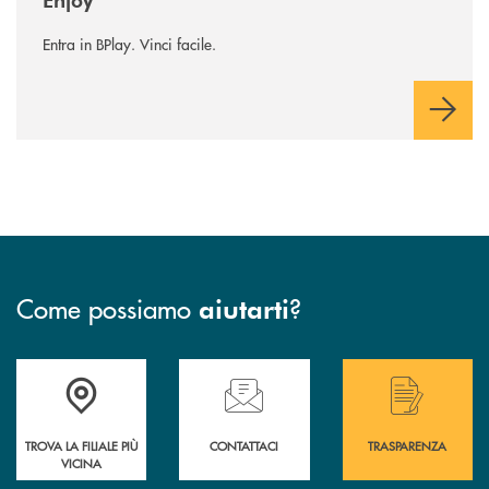
Entra in BPlay. Vinci facile.
Come possiamo
?
aiutarti
Accedi all' elenco completo delle filiali .
Hai bisogno di assistenza immediata? Contatta
Hai bisogno di alcuni
TROVA LA FILIALE PIÙ
CONTATTACI
TRASPARENZA
VICINA