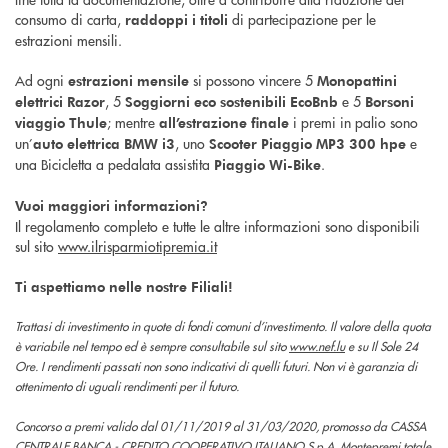
consumo di carta,
di partecipazione per le
raddoppi i titoli
estrazioni mensili.
Ad ogni
si possono vincere 5
estrazioni mensile
Monopattini
, 5
e 5
elettrici Razor
Soggiorni
eco sostenibili
EcoBnb
Borsoni
; mentre
i premi in palio sono
viaggio Thule
all’estrazione finale
un’
, uno
e
auto elettrica BMW i3
Scooter
Piaggio MP3 300 hpe
una Bicicletta a pedalata assistita
.
Piaggio Wi-Bike
Vuoi maggiori informazioni?
Il regolamento completo e tutte le altre informazioni sono disponibili
sul sito
www.ilrisparmiotipremia.it
Ti aspettiamo nelle nostre Filiali!
Trattasi di investimento in quote di fondi comuni d’investimento. Il valore della quota
è variabile nel tempo ed è sempre consultabile sul sito
www.nef.lu
e su Il Sole 24
Ore. I rendimenti passati non sono indicativi di quelli futuri. Non vi è garanzia di
ottenimento di uguali rendimenti per il futuro.
Concorso a premi valido dal 01/11/2019 al 31/03/2020, promosso da CASSA
CENTRALE BANCA - CREDITO COOPERATIVO ITALIANO S.p.A. Montepremi totale