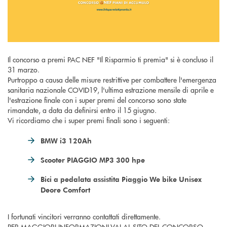
Il concorso a premi PAC NEF "Il Risparmio ti premia" si è concluso il
31 marzo.
Purtroppo a causa delle misure restrittive per combattere l'emergenza
sanitaria nazionale COVID19, l'ultima estrazione mensile di aprile e
l'estrazione finale con i super premi del concorso sono state
rimandate, a data da definirsi entro il 15 giugno.
Vi ricordiamo che i super premi finali sono i seguenti:
BMW i3 120Ah
Scooter PIAGGIO MP3 300 hpe
Bici a pedalata assistita Piaggio We bike Unisex
Deore Comfort
I fortunati vincitori verranno contattati direttamente.
PER MAGGIORI INFORMAZIONI VAI AL
SITO DEL CONCORSO