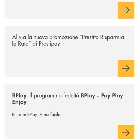
/news/prestito-risparmia-la-rata/
Al via la nuova promozione “Prestito Risparmia
la Rata” di Prestipay
/news/bplay/
: il programma fedeltà
BPlay
BPlay - Pay Play
Enjoy
Entra in BPlay. Vinci facile.