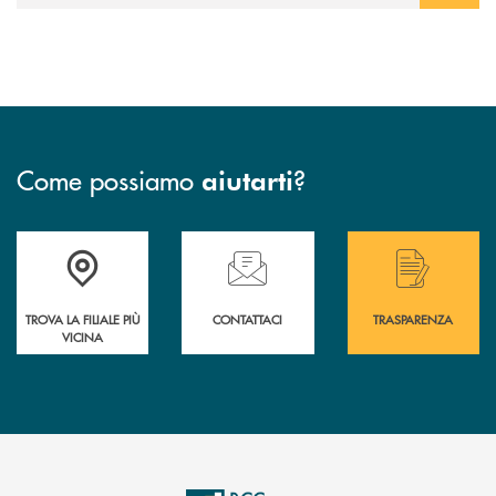
Come possiamo
?
aiutarti
Accedi all' elenco completo delle filiali .
Hai bisogno di assistenza immediata? Contatta
Hai bisogno di alcuni
TROVA LA FILIALE PIÙ
CONTATTACI
TRASPARENZA
VICINA