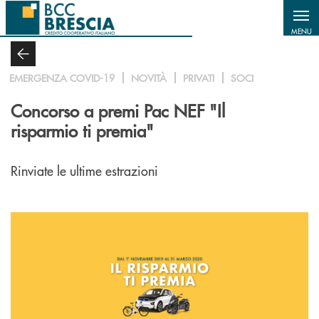
Salta al contenuto principale
MENU
EMERGENZA COVID-19
NOVITÀ
PRIVATI
SOCI
Concorso a premi Pac NEF "Il
risparmio ti premia"
Rinviate le ultime estrazioni