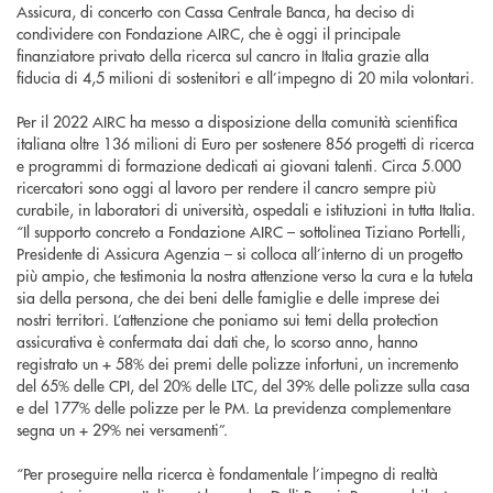
Assicura, di concerto con Cassa Centrale Banca, ha deciso di
condividere con Fondazione AIRC, che è oggi il principale
finanziatore privato della ricerca sul cancro in Italia grazie alla
fiducia di 4,5 milioni di sostenitori e all’impegno di 20 mila volontari.
Per il 2022 AIRC ha messo a disposizione della comunità scientifica
italiana oltre 136 milioni di Euro per sostenere 856 progetti di ricerca
e programmi di formazione dedicati ai giovani talenti. Circa 5.000
ricercatori sono oggi al lavoro per rendere il cancro sempre più
curabile, in laboratori di università, ospedali e istituzioni in tutta Italia.
“Il supporto concreto a Fondazione AIRC – sottolinea Tiziano Portelli,
Presidente di Assicura Agenzia – si colloca all’interno di un progetto
più ampio, che testimonia la nostra attenzione verso la cura e la tutela
sia della persona, che dei beni delle famiglie e delle imprese dei
nostri territori. L’attenzione che poniamo sui temi della protection
assicurativa è confermata dai dati che, lo scorso anno, hanno
registrato un + 58% dei premi delle polizze infortuni, un incremento
del 65% delle CPI, del 20% delle LTC, del 39% delle polizze sulla casa
e del 177% delle polizze per le PM. La previdenza complementare
segna un + 29% nei versamenti”.
“Per proseguire nella ricerca è fondamentale l’impegno di realtà