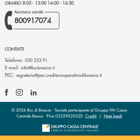
ORARIO 8:05 - 13:00 14:00 - 16:30
800917074
CONTATTI
Telefono:
030 253 91
(si apre l’app di posta elettronica)
E-mail:
info@bccbrescia.it
(si apre l’app di p
PEC:
segreteria@pec.creditocooperativodibrescia.it
© 2026 Bcc di Brescia - Società partecipante al Gruppo IVA Cassa
Centrale Banca · P.Iva 02529020220
Crediti
|
Note legali