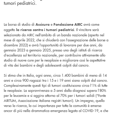
tumori pediatrici.
La borsa di studio di
e
avrà come
Assicura
Fondazione AIRC
oggetto
. Il vincitore sarà
la ricerca contro i tumori pediatrici
selezionato da AIRC nell’ambito di un bando nazionale (aperto nel
mese di aprile 2022, che si chiuderà con l’assegnazione delle borse a
dicembre 2022) e avrà l’opportunità di lavorare per due anni, da
gennaio 2023 a gennaio 2025, presso uno degli istituti di ricerca
d’eccellenza sul territorio nazionale, per contribuire attivamente allo
studio di nuove cure per le neoplasie e migliorare così le aspettative
di vita dei bambini e degli adolescenti colpiti dal cancro.
Si stima che in Italia, ogni anno, circa 1.400 bambini di meno di 14
anni e circa 900 ragazzi tra i 15 e i 19 anni siano colpiti dal cancro.
Complessivamente questi tipi di tumori costituiscono circa l’1% di tutte
le neoplasie. La sopravvivenza a 5 anni dalla diagnosi supera l’80%
per le leucemie e si aggira attorno al 70% per i tumori solidi (*Fonte
AIRTUM, Associazione italiana registri tumori). Un impegno, quello
verso la ricerca, la cui importanza per tutta la comunità è emersa
ancor di più nella drammatica emergenza legata al COVID-19, e che