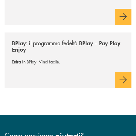
/news/bplay/
: il programma fedeltà
BPlay
BPlay - Pay Play
Enjoy
Entra in BPlay. Vinci facile.
Come possiamo
?
aiutarti