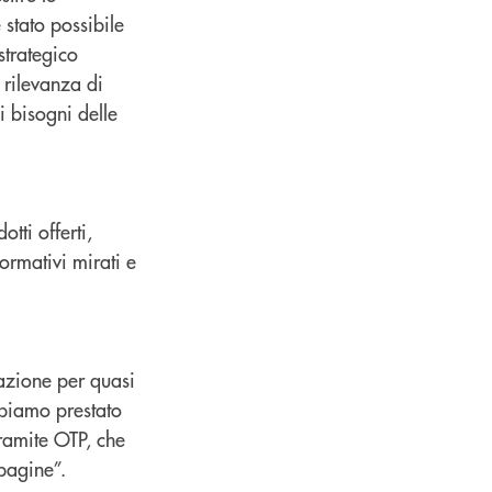
stato possibile
strategico
 rilevanza di
i bisogni delle
tti offerti,
ormativi mirati e
azione per quasi
bbiamo prestato
tramite OTP, che
pagine”.