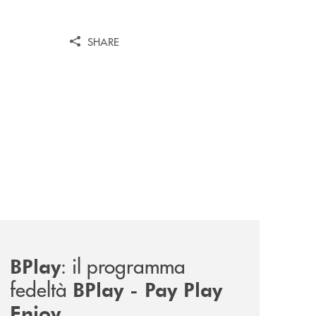
SHARE
news/bplay/
: il programma
BPlay
fedeltà
BPlay - Pay Play
Enjoy