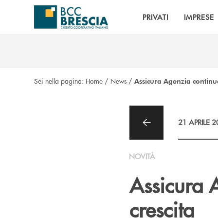
Salta al contenuto principale
PRIVATI
IMPRESE
Sei nella pagina:
Home
/
News
/
Assicura Agenzia continua 
21 APRILE 
NOVITÀ
Assicura A
crescita