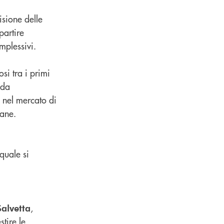
isione delle
partire
mplessivi.
si tra i primi
 da
a nel mercato di
iane.
quale si
,
Salvetta
stire le