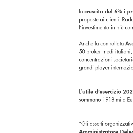
In
crescita del 6% i p
proposte ai clienti. Rad
l’investimento in più co
Anche la controllata
As
50 broker medi italiani,
concentrazioni societarie
grandi player internazio
L’
utile d’esercizio 20
sommano i 918 mila Eur
“Gli assetti organizzat
Amministratore Deleg