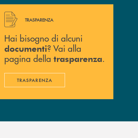
Hai bisogno di alcuni documenti ? Vai alla pagina della 
TRASPARENZA
Hai bisogno di alcuni
? Vai alla
documenti
pagina della
.
trasparenza
TRASPARENZA