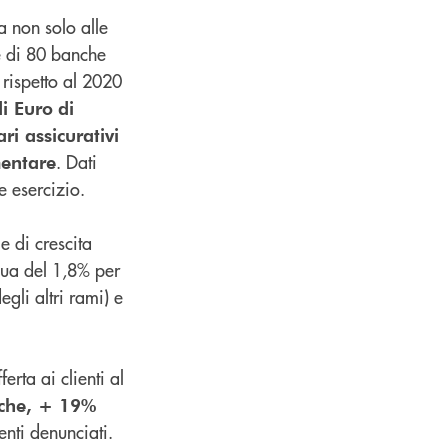
a non solo alle
e di 80 banche
 rispetto al 2020
di Euro
di
ri assicurativi
. Dati
mentare
e esercizio.
e di crescita
nua del 1,8% per
gli altri rami) e
erta ai clienti al
iche, + 19%
enti denunciati.