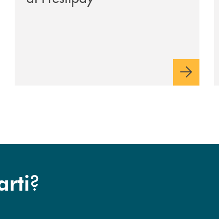
?
arti