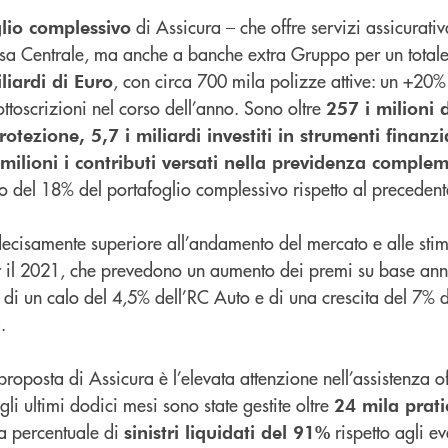
di Assicura – che offre servizi assicurativ
lio complessivo
a Centrale, ma anche a banche extra Gruppo per un total
, con circa 700 mila polizze attive: un +20%
liardi di Euro
ttoscrizioni nel corso dell’anno. Sono oltre
257 i milioni 
rotezione, 5,7 i miliardi investiti in strumenti finanzia
lioni i contributi versati nella previdenza comple
 del 18% del portafoglio complessivo rispetto al precedent
 decisamente superiore all’andamento del mercato e alle stim
r il 2021, che prevedono un aumento dei premi su base an
e di un calo del 4,5% dell’RC Auto e di una crescita del 7% de
.
proposta di Assicura è l’elevata attenzione nell’assistenza off
negli ultimi dodici mesi sono state gestite oltre
24 mila prat
na percentuale di
rispetto agli ev
sinistri liquidati del 91%