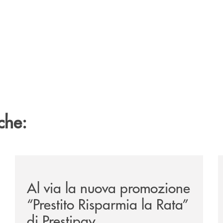
che:
/news/prestito-risparmia-la-rata/
/
Al via la nuova promozione
“Prestito Risparmia la Rata”
di Prestipay