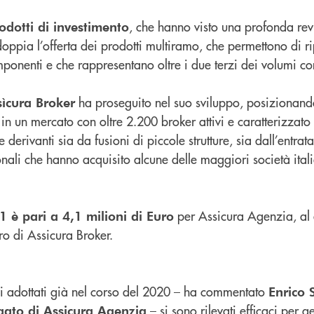
, che hanno visto una profonda rev
rodotti di investimento
doppia l’offerta dei prodotti multiramo, che permettono di ri
mponenti e che rappresentano oltre i due terzi dei volumi co
ha proseguito nel suo sviluppo, posizionando
sìcura Broker
 in un mercato con oltre 2.200 broker attivi e caratterizzato
 derivanti sia da fusioni di piccole strutture, sia dall’entrat
nali che hanno acquisito alcune delle maggiori società ital
per Assicura Agenzia, al 
21 è pari a 4,1 milioni di Euro
o di Assicura Broker.
ivi adottati già nel corso del 2020 – ha commentato
Enrico 
– si sono rilevati efficaci per ge
ato di Assicura Agenzia