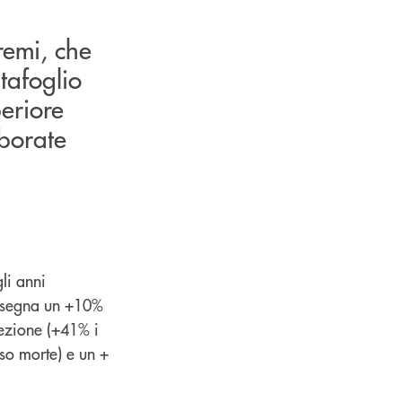
remi, che
tafoglio
periore
aborate
li anni
 segna un +10%
otezione (+41% i
so morte) e un +