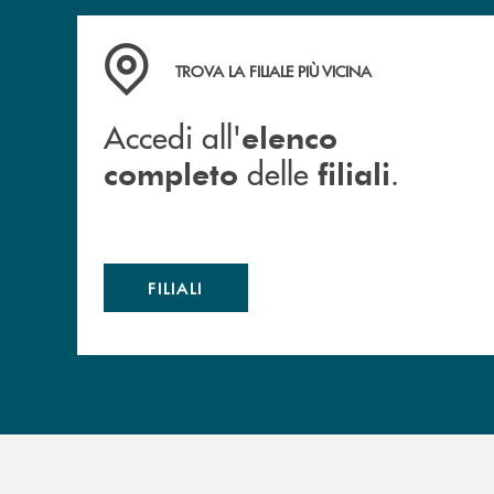
Accedi all' elenco completo delle filiali .
TROVA LA FILIALE PIÙ VICINA
Accedi all'
elenco
delle
.
completo
filiali
FILIALI