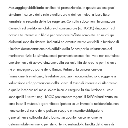
Messaggio pubblicitario con finalità promozionale. In questa sezione puoi
simulare il calcolo delle rate e della durata del tuo mutuo, a tasso fisso,
variabile, a seconda delle tue esigenze. Consulta i documenti Informazioni
Generali sul credito immobiliare al consumatore (cd. IGCIC) disponibili sul
nostro sito internet o in filiale per conoscere l’offerta completa. I risultati qui
elaborati sono da ritenersi indicativi ed eventualmente variabili in funzione di
ulteriore documentazione richiedibile dalla Banca per la valutazione del
merito creditizio. La simulazione è puramente esemplificativa e non costituisce
uno strumento di autovalutazione della sostenibilità del credito per il cliente
né un impegno da parte della Banca. Pertanto, la concessione dei
finanziamenti e nel caso, le relative condizioni economiche, sono soggette a
valutazione ed approvazione della Banca. Il tasso di interesse di riferimento
è quello in vigore nel mese solare in cui è eseguita la simulazione e i costi
sono quelli illustrati negli IGCIC pro tempore vigenti. Il TAEG visualizzato, nel
caso in cui il mutuo sia garantito da ipoteca su un immobile residenziale, non
tiene conto del costo della polizza scoppio e incendio obbligatoria
generalmente collocata dalla banca, in quanto non correttamente
determinabile nemmeno per stima, fermo restando la facoltà del cliente di