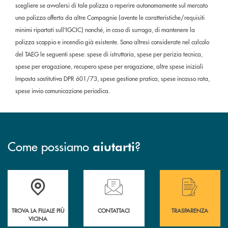
scegliere se avvalersi di tale polizza o reperire autonomamente sul mercato
una polizza offerta da altre Compagnie (avente le caratteristiche/requisiti
minimi riportati sull'IGCIC) nonché, in caso di surroga, di mantenere la
polizza scoppio e incendio già esistente. Sono altresì considerate nel calcolo
del TAEG le seguenti spese: spese di istruttoria, spese per perizia tecnica,
spese per erogazione, recupero spese per erogazione, altre spese iniziali
Imposta sostitutiva DPR 601/73, spese gestione pratica, spese incasso rata,
spese invio comunicazione periodica.
Come possiamo
?
aiutarti
Accedi all' elenco completo delle filiali .
Hai bisogno di assistenza immediata? Contatta
Hai bisogno di alcuni
TROVA LA FILIALE PIÙ
CONTATTACI
TRASPARENZA
VICINA