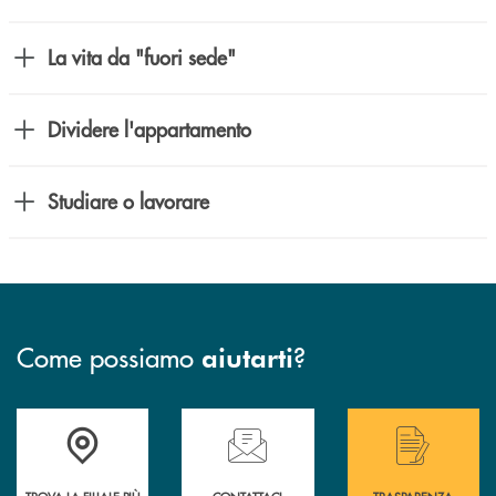
La vita da "fuori sede"
Dividere l'appartamento
Studiare o lavorare
Come possiamo
?
aiutarti
Accedi all' elenco completo delle filiali .
Hai bisogno di assistenza immediata? Contatta
Hai bisogno di alcuni
TROVA LA FILIALE PIÙ
CONTATTACI
TRASPARENZA