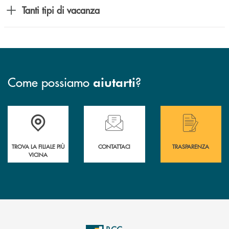
Tanti tipi di vacanza
Come possiamo
?
aiutarti
Accedi all' elenco completo delle filiali .
Hai bisogno di assistenza immediata? Contatta
Hai bisogno di alcuni
TROVA LA FILIALE PIÙ
CONTATTACI
TRASPARENZA
VICINA