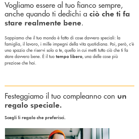
Vogliamo essere al tuo fianco sempre,
anche quando ti dedichi a
ciò che ti fa
.
stare realmente bene
Sappiamo che il tuo mondo è fatto di cose davvero speciali: la
famiglia, il lavoro, i mille impegni della vita quotidiana. Poi, però, c’è
uno spazio che riservi solo a te, quello in cui metti tutto ciò che ti fa
stare davvero bene. È il tuo
, una delle cose più
tempo
libero
preziose che hai.
Festeggiamo il tuo compleanno con
un
regalo speciale.
Scegli li regalo che preferisci.
Scopri di più HappyConto 18-25