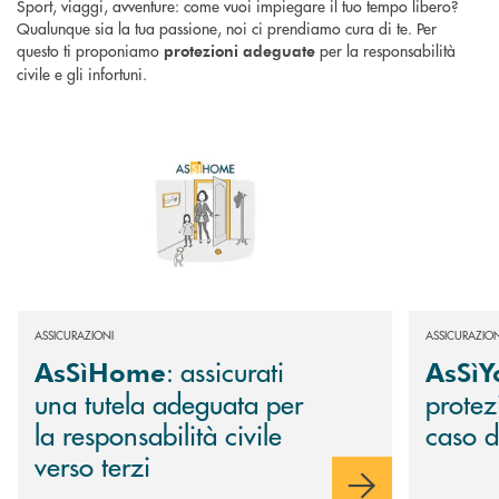
Sport, viaggi, avventure: come vuoi impiegare il tuo tempo libero?
Qualunque sia la tua passione, noi ci prendiamo cura di te. Per
questo ti proponiamo
per la responsabilità
protezioni adeguate
civile e gli infortuni.
Scopri di più AsSìHome : assicurati una tutela adeguata per la responsabil
Scopri di più
ASSICURAZIONI
ASSICURAZION
: assicurati
AsSìHome
AsSìY
una tutela adeguata per
protez
la responsabilità civile
caso d
verso terzi