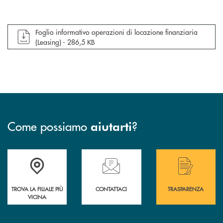
apre documento in una nuova finestra
Foglio informativo operazioni di locazione finanziaria
(Leasing) -
286,5 KB
Come possiamo
?
aiutarti
Accedi all' elenco completo delle filiali .
Hai bisogno di assistenza immediata? Contatta
Hai bisogno di alcuni
TROVA LA FILIALE PIÙ
CONTATTACI
TRASPARENZA
VICINA