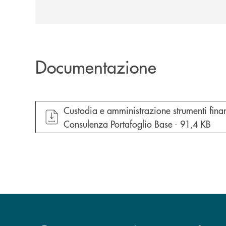
Documentazione
apre documento in una nuova finestra
Custodia e amministrazione strumenti finanz
Consulenza Portafoglio Base -
91,4 KB