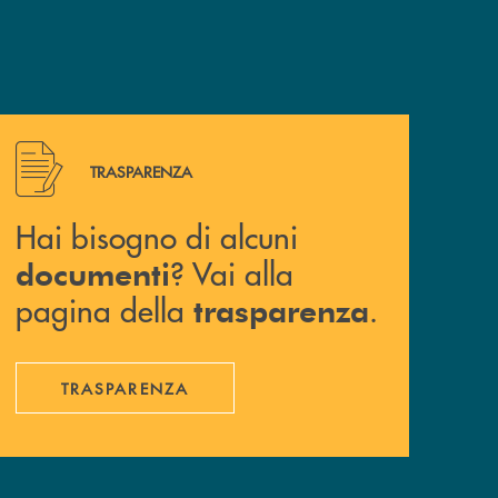
Hai bisogno di alcuni documenti ? Vai alla pagina della 
TRASPARENZA
Hai bisogno di alcuni
? Vai alla
documenti
pagina della
.
trasparenza
TRASPARENZA