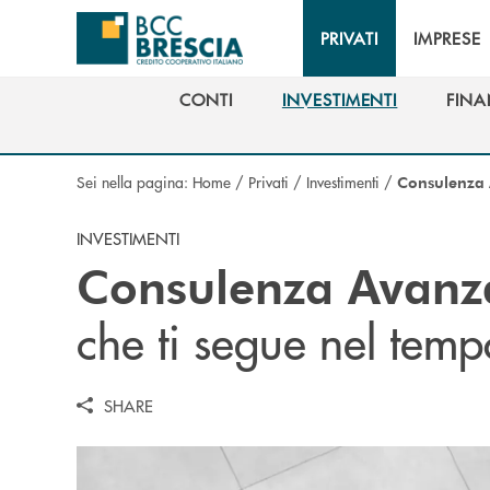
Salta al contenuto principale
PRIVATI
IMPRESE
CONTI
INVESTIMENTI
FINA
CONTI
INVESTIMENTI
FINA
Sei nella pagina:
Home
/
Privati
/
Investimenti
/
Consulenza
INVESTIMENTI
Consulenza Avanz
che ti segue nel temp
SHARE