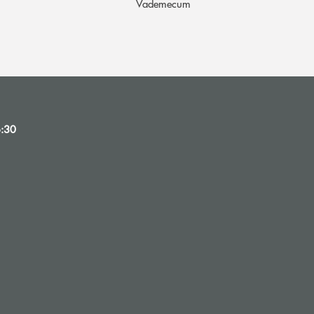
Vademecum
6:30