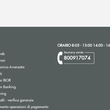
ORARIO 8:05 - 13:00 14:00 - 1
web
800917074
 noi
tronica Avanzata
tà
Apre una nuova finestra
si IBOR
n Banking
wing
lti - verifica garanzie
mento operazioni di pagamento