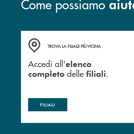
Come possiamo
aiut
Accedi all' elenco completo delle filiali .
TROVA LA FILIALE PIÙ VICINA
Accedi all'
elenco
delle
.
completo
filiali
FILIALI