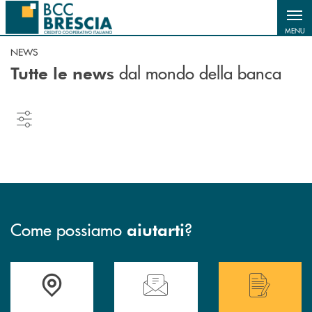
Salta al contenuto principale
MENU
NEWS
dal mondo della banca
Tutte le news
Come possiamo
?
aiutarti
Accedi all' elenco completo delle filiali .
Hai bisogno di assistenza immediata? Contatta
Hai bisogno di alcuni