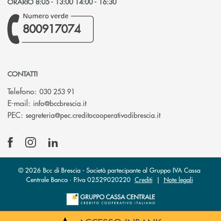
ORARIO 8:05 - 13:00 14:00 - 16:30
800917074
CONTATTI
Telefono:
030 253 91
(si apre l’app di posta elettronica)
E-mail:
info@bccbrescia.it
(si apre l’app di p
PEC:
segreteria@pec.creditocooperativodibrescia.it
© 2026 Bcc di Brescia - Società partecipante al Gruppo IVA Cassa
Centrale Banca · P.Iva 02529020220
Crediti
|
Note legali