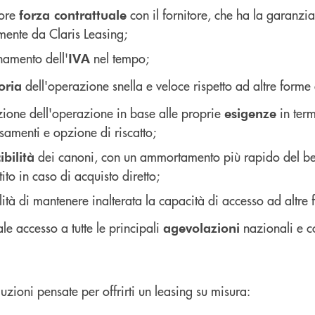
ore
con il fornitore, che ha la garanzi
forza contrattuale
mente da Claris Leasing;
namento dell'
nel tempo;
IVA
dell'operazione snella e veloce rispetto ad altre forme
toria
zione dell'operazione in base alle proprie
in term
esigenze
samenti e opzione di riscatto;
dei canoni, con un ammortamento più rapido del bene
bilità
ito in caso di acquisto diretto;
lità di mantenere inalterata la capacità di accesso ad altre
le accesso a tutte le principali
nazionali e c
agevolazioni
luzioni pensate per offrirti un leasing su misura: