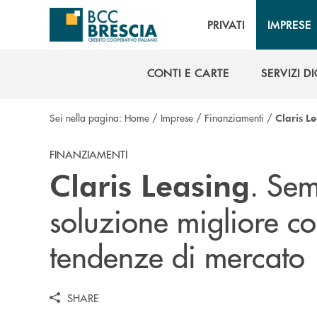
Salta al contenuto principale
PRIVATI
IMPRESE
CONTI E CARTE
SERVIZI DI
CONTI E CARTE
SERVIZI DI
Sei nella pagina:
Home
/
Imprese
/
Finanziamenti
/
Claris L
FINANZIAMENTI
. Sem
Claris Leasing
soluzione migliore con
tendenze di mercato
SHARE