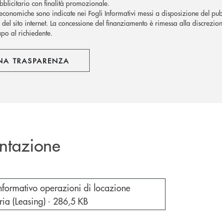
blicitario con finalità promozionale.
economiche sono indicate nei Fogli Informativi messi a disposizione del pubb
del sito internet.
La concessione del finanziamento è rimessa alla discrezion
apo al richiedente.
NA TRASPARENZA
ntazione
cumento in una nuova finestra
nformativo operazioni di locazione
ria (Leasing) -
286,5 KB