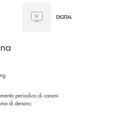
DIGITAL
una
ing.
amento periodico di canoni
omma di denaro;