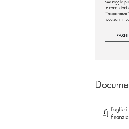
Messaggio pub
Le condizioni 
“Trasparenza” 
necessari in c
PAGI
Docume
apre do
Foglio i
finanzia