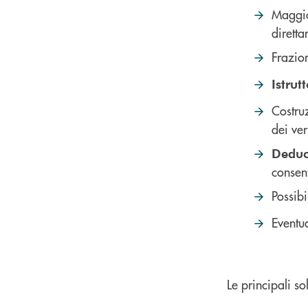
Maggi
diretta
Frazio
Istrut
Costru
dei ver
Deduci
consent
Possibi
Eventua
Le principali so