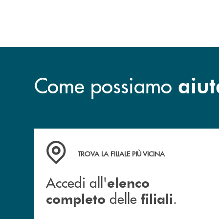
Come possiamo
aiut
Accedi all' elenco completo delle filiali .
TROVA LA FILIALE PIÙ VICINA
Accedi all'
elenco
delle
.
completo
filiali