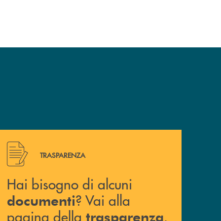
Hai bisogno di alcuni documenti ? Vai alla pagina della 
TRASPARENZA
Hai bisogno di alcuni
? Vai alla
documenti
pagina della
.
trasparenza