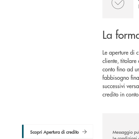
La form
Le aperture di 
cliente, titolar
conto fino ad u
fabbisogno finan
successivi versa
credito in conto
Scopri Apertura di credito
Messaggio pub
Le condizioni 