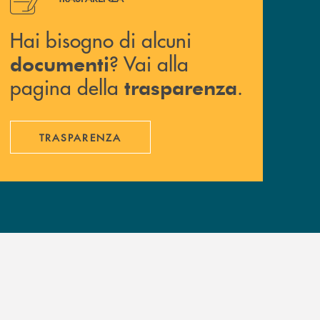
Hai bisogno di alcuni
? Vai alla
documenti
pagina della
.
trasparenza
TRASPARENZA