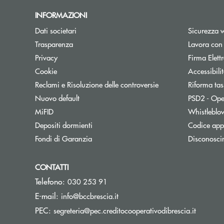
INFORMAZIONI
Dati societari
Sicurezza 
Trasparenza
Lavora con
Privacy
Firma Elet
Cookie
Accessibili
Reclami e Risoluzione delle controversie
Riforma tas
Nuovo default
PSD2 - Ope
MiFID
Whistleblo
Depositi dormienti
Codice appa
Fondi di Garanzia
Disconosci
CONTATTI
Telefono:
030 253 91
(si apre l’app di posta elettron
E-mail:
info@bccbrescia.it
(si apre
PEC:
segreteria@pec.creditocooperativodibrescia.it