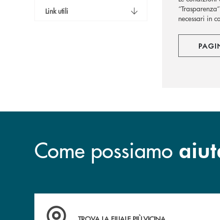
“Trasparenza” 
Link utili
necessari in c
PAGI
Come possiamo
aiut
Accedi all' elenco completo delle filiali .
TROVA LA FILIALE PIÙ VICINA