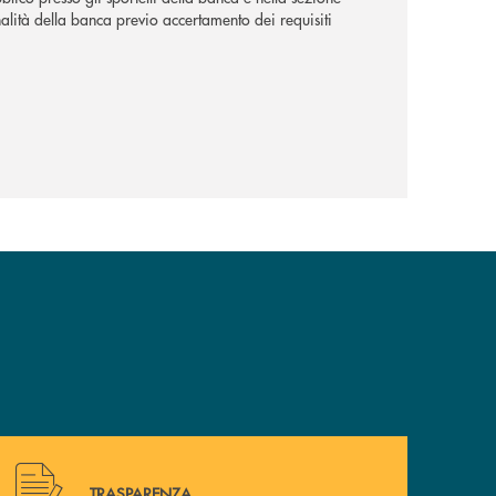
alità della banca previo accertamento dei requisiti
Hai bisogno di alcuni documenti ? Vai alla pagina della 
TRASPARENZA