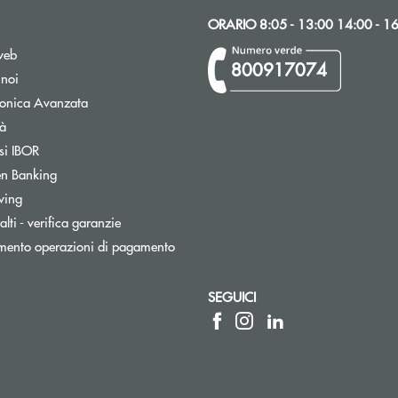
ORARIO 8:05 - 13:00 14:00 - 1
web
800917074
 noi
tronica Avanzata
tà
Apre una nuova finestra
si IBOR
n Banking
wing
lti - verifica garanzie
mento operazioni di pagamento
SEGUICI
ica)
 l’app di posta elettronica)