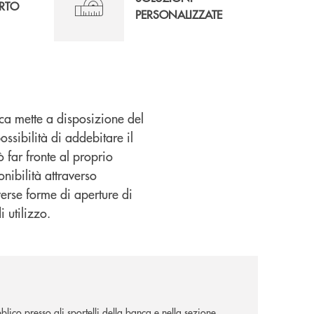
RTO
PERSONALIZZATE
nca mette a disposizione del
ssibilità di addebitare il
 far fronte al proprio
onibilità attraverso
iverse forme di aperture di
 utilizzo.
lico presso gli sportelli della banca e nella sezione