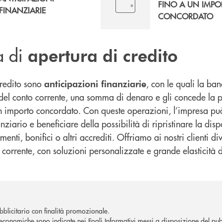
FINO A UN IMPO
FINANZIARIE
CONCORDATO
a di
apertura di credito
credito sono
, con le quali la ba
anticipazioni finanziarie
e del conto corrente, una somma di denaro e gli concede la po
n importo concordato. Con queste operazioni, l’impresa può
ziario e beneficiare della possibilità di ripristinare la disp
menti, bonifici o altri accrediti. Offriamo ai nostri clienti d
 corrente, con soluzioni personalizzate e grande elasticità di
blicitario con finalità promozionale.
economiche sono indicate nei Fogli Informativi messi a disposizione del pubb