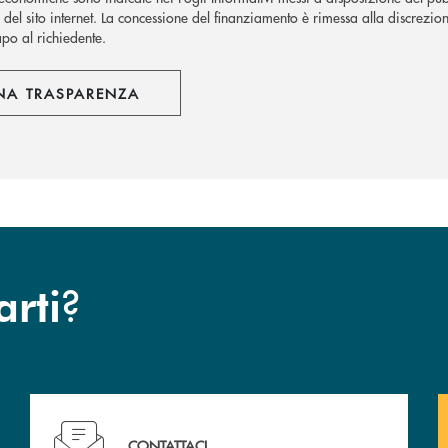
del sito internet.
La concessione del finanziamento è rimessa alla discrezion
apo al richiedente.
NA TRASPARENZA
?
arti
Hai bisogno di assistenza immediata? Contattaci !
CONTATTACI