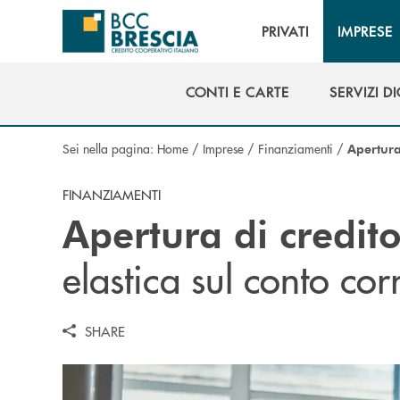
Salta al contenuto principale
PRIVATI
IMPRESE
CONTI E CARTE
SERVIZI DI
CONTI E CARTE
SERVIZI DI
Sei nella pagina:
Home
/
Imprese
/
Finanziamenti
/
Apertura
FINANZIAMENTI
Apertura di credit
elastica sul conto cor
SHARE