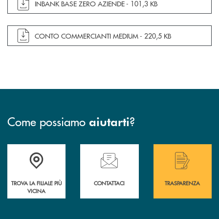
apre documento in una nuova finestra
INBANK BASE ZERO AZIENDE -
101,3 KB
apre documento in una nuova finestra
CONTO COMMERCIANTI MEDIUM -
220,5 KB
Come possiamo
?
aiutarti
Accedi all' elenco completo delle filiali .
Hai bisogno di assistenza immediata? Contatta
Hai bisogno di alcuni
TROVA LA FILIALE PIÙ
CONTATTACI
TRASPARENZA
VICINA