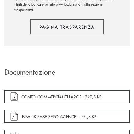
filiali della banca e sul sito www.bccbrescia.it alla sezione
trasparenza.
PAGINA TRASPARENZA
Documentazione
apre documento in una nuova finestra
CONTO COMMERCIANTI LARGE -
220,5 KB
apre documento in una nuova finestra
INBANK BASE ZERO AZIENDE -
101,3 KB