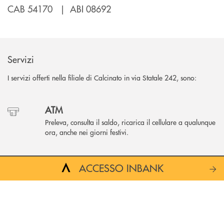
CAB 54170 | ABI 08692
Servizi
I servizi offerti nella filiale di Calcinato in via Statale 242, sono:
ATM
Preleva, consulta il saldo, ricarica il cellulare a qualunque
ora, anche nei giorni festivi.
Accessibilità
ACCESSO INBANK
L'accesso in filiale è garantito anche a persone con
disabilità.