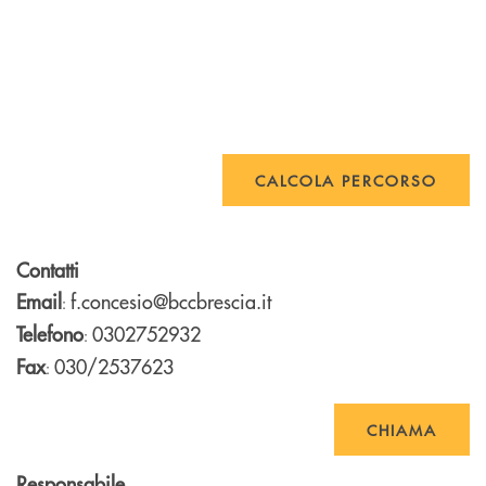
CALCOLA PERCORSO
Contatti
Email
f.concesio@bccbrescia.it
:
Telefono
0302752932
:
Fax
030/2537623
:
CHIAMA
Responsabile