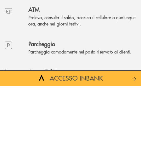
ATM
Preleva, consulta il saldo, ricarica il cellulare a qualunque
ora, anche nei giorni festivi.
Parcheggio
Parcheggia comodamente nel posto riservato ai clienti.
Accessibilità
ACCESSO INBANK
L'accesso in filiale è garantito anche a persone con
disabilità.
Altre filiali a Concesio