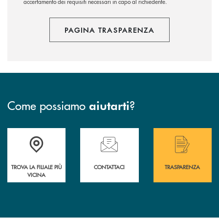
accertamento dei requisiti necessari in capo al richiedente.
PAGINA TRASPARENZA
Come possiamo
?
aiutarti
Accedi all' elenco completo delle filiali .
Hai bisogno di assistenza immediata? Contatta
Hai bisogno di alcuni
TROVA LA FILIALE PIÙ
CONTATTACI
TRASPARENZA
VICINA