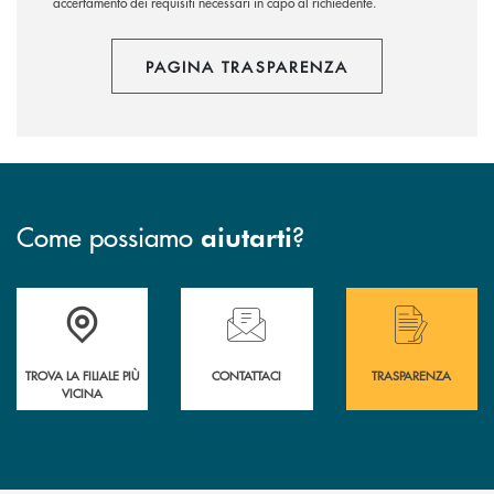
accertamento dei requisiti necessari in capo al richiedente.
PAGINA TRASPARENZA
Come possiamo
?
aiutarti
Accedi all' elenco completo delle filiali .
Hai bisogno di assistenza immediata? Contatta
Hai bisogno di alcuni
TROVA LA FILIALE PIÙ
CONTATTACI
TRASPARENZA
VICINA