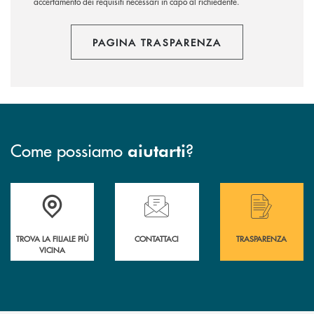
accertamento dei requisiti necessari in capo al richiedente.
PAGINA TRASPARENZA
Come possiamo
?
aiutarti
Accedi all' elenco completo delle filiali .
Hai bisogno di assistenza immediata? Contatta
Hai bisogno di alcuni
TROVA LA FILIALE PIÙ
CONTATTACI
TRASPARENZA
VICINA