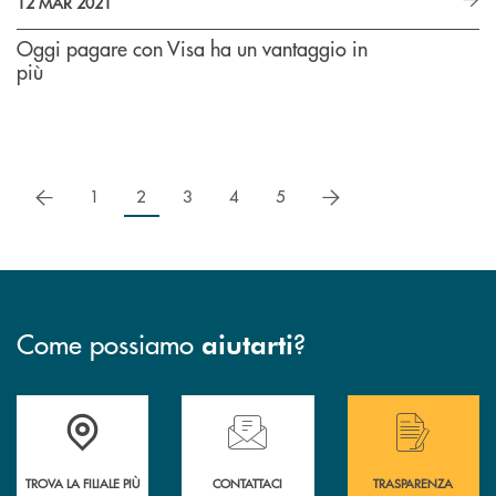
12 MAR 2021
Oggi pagare con Visa ha un vantaggio in
più
precedente
successivo
1
2
3
4
5
Come possiamo
?
aiutarti
Accedi all' elenco completo delle filiali .
Hai bisogno di assistenza immediata? Contatta
Hai bisogno di alcuni
TROVA LA FILIALE PIÙ
CONTATTACI
TRASPARENZA